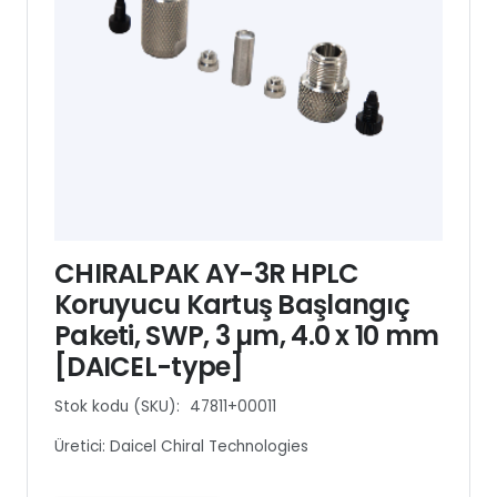
CHIRALPAK AY-3R HPLC
Koruyucu Kartuş Başlangıç
Paketi, SWP, 3 µm, 4.0 x 10 mm
[DAICEL-type]
Stok kodu (SKU):
47811+00011
Üretici:
Daicel Chiral Technologies