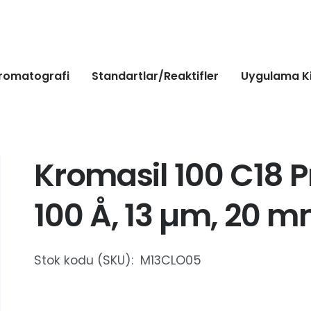
romatografi
Standartlar/Reaktifler
Uygulama Ki
Kromasil 100 C18 P
100 Å, 13 µm, 20 
Stok kodu (SKU):
M13CLO05