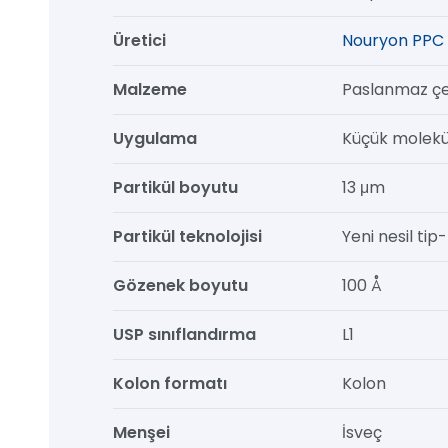
50
Üretici
Nouryon PPC 
mm,
1/pk
Malzeme
Paslanmaz çe
adet
Uygulama
Küçük molekül
Partikül boyutu
13 μm
Partikül teknolojisi
Yeni nesil tip-b
Gözenek boyutu
100 Å
USP sınıflandırma
L1
Kolon formatı
Kolon
Menşei
İsveç