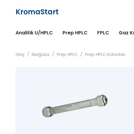
KromaStart
Analitik U/HPLC
Prep HPLC
FPLC
Gaz K
Giriş
/
Mağaza
/
Prep HPLC
/
Prep HPLC Kolonları