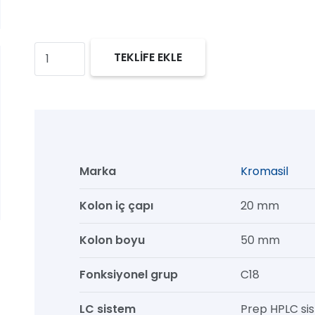
Kromasil
TEKLİFE EKLE
100
C18
Prep
HPLC
Kolon,
Marka
Kromasil
100
Å,
Kolon iç çapı
20 mm
13
Kolon boyu
50 mm
µm,
20
Fonksiyonel grup
C18
mm
x
LC sistem
Prep HPLC si