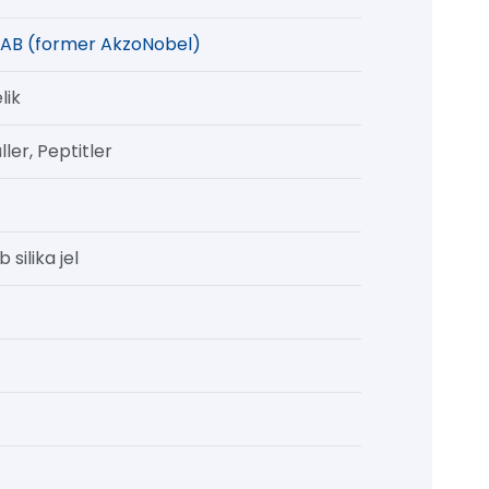
AB (former AkzoNobel)
lik
ler, Peptitler
 silika jel