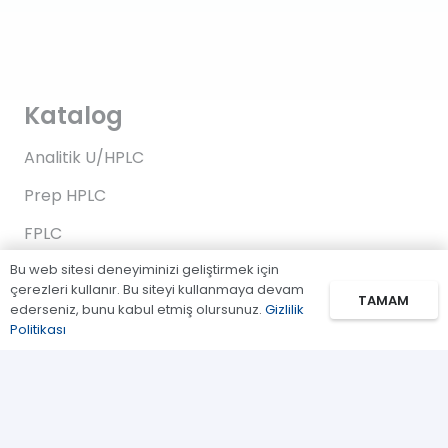
Katalog
Analitik U/HPLC
Prep HPLC
FPLC
Bu web sitesi deneyiminizi geliştirmek için
Gaz Kromatografi
çerezleri kullanır. Bu siteyi kullanmaya devam
TAMAM
Standartlar/Reaktifler
ederseniz, bunu kabul etmiş olursunuz.
Gizlilik
Politikası
Uygulama Kitleri
Bağlantılar