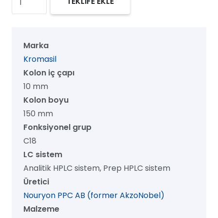
TEKLİFE EKLE
100
C18
Prep
Marka
HPLC
Kromasil
Kolon,
Kolon iç çapı
100
10 mm
Å,
Kolon boyu
7
150 mm
µm,
Fonksiyonel grup
10
C18
mm
LC sistem
x
Analitik HPLC sistem, Prep HPLC sistem
150
Üretici
mm,
Nouryon PPC AB (former AkzoNobel)
1/pk
Malzeme
adet