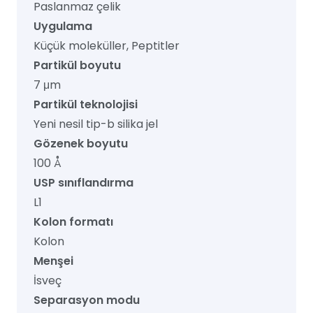
Paslanmaz çelik
Uygulama
Küçük moleküller, Peptitler
Partikül boyutu
7 μm
Partikül teknolojisi
Yeni nesil tip-b silika jel
Gözenek boyutu
100 Å
USP sınıflandırma
L1
Kolon formatı
Kolon
Menşei
İsveç
Separasyon modu