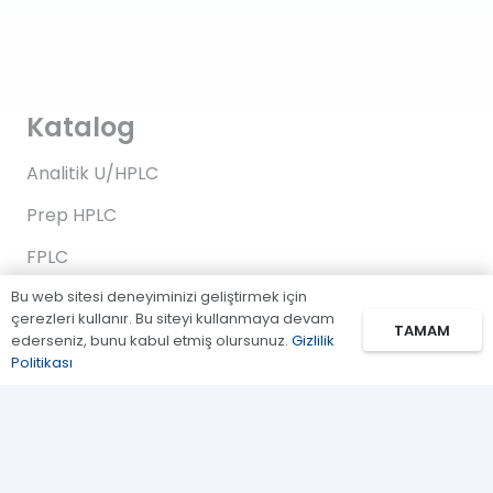
Katalog
Analitik U/HPLC
Prep HPLC
FPLC
Bu web sitesi deneyiminizi geliştirmek için
Gaz Kromatografi
çerezleri kullanır. Bu siteyi kullanmaya devam
TAMAM
Standartlar/Reaktifler
ederseniz, bunu kabul etmiş olursunuz.
Gizlilik
Politikası
Uygulama Kitleri
Bağlantılar