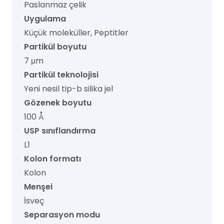
Paslanmaz çelik
Uygulama
Küçük moleküller, Peptitler
Partikül boyutu
7 μm
Partikül teknolojisi
Yeni nesil tip-b silika jel
Gözenek boyutu
100 Å
USP sınıflandırma
L1
Kolon formatı
Kolon
Menşei
İsveç
Separasyon modu