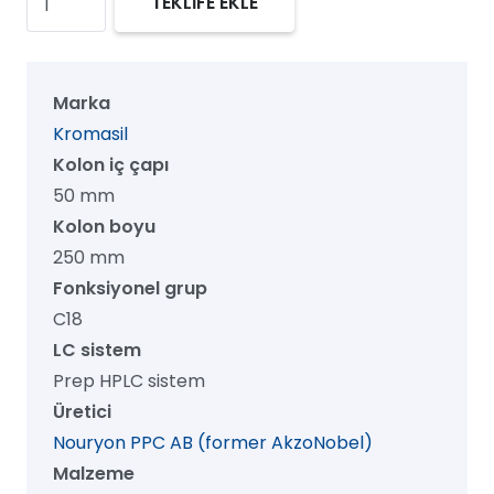
TEKLİFE EKLE
100
C18
Prep
Marka
HPLC
Kromasil
Kolon,
Kolon iç çapı
100
50 mm
Å,
Kolon boyu
7
250 mm
µm,
Fonksiyonel grup
50
C18
mm
LC sistem
x
Prep HPLC sistem
250
Üretici
mm,
Nouryon PPC AB (former AkzoNobel)
1/pk
Malzeme
adet