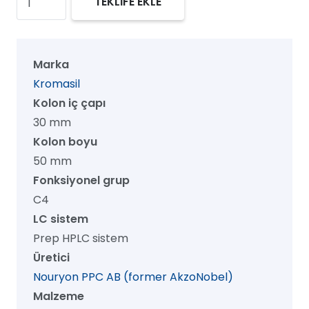
TEKLİFE EKLE
100
C4
Prep
Marka
HPLC
Kromasil
Kolon,
Kolon iç çapı
100
30 mm
Å,
Kolon boyu
10
50 mm
µm,
Fonksiyonel grup
30
C4
mm
LC sistem
x
Prep HPLC sistem
50
Üretici
mm,
Nouryon PPC AB (former AkzoNobel)
1/pk
Malzeme
adet