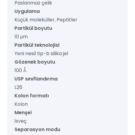
Paslanmaz çelik
Uygulama
Küçük moleküller, Peptitler
Partikül boyutu
10 μm
Partikül teknolojisi
Yeni nesil tip-b silika jel
Gözenek boyutu
100 Å
USP sınıflandırma
L26
Kolon formatı
Kolon
Menşei
İsveç
Separasyon modu