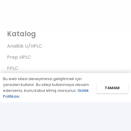
Katalog
Analitik U/HPLC
Prep HPLC
FPLC
Bu web sitesi deneyiminizi geliştirmek için
Gaz Kromatografi
çerezleri kullanır. Bu siteyi kullanmaya devam
TAMAM
Standartlar/Reaktifler
ederseniz, bunu kabul etmiş olursunuz.
Gizlilik
Politikası
Uygulama Kitleri
Bağlantılar