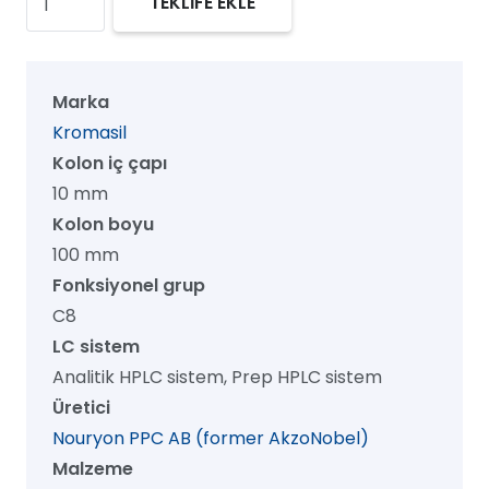
TEKLİFE EKLE
100
C8
Prep
Marka
HPLC
Kromasil
Kolon,
Kolon iç çapı
100
10 mm
Å,
Kolon boyu
16
100 mm
µm,
Fonksiyonel grup
10
C8
mm
LC sistem
x
Analitik HPLC sistem, Prep HPLC sistem
100
Üretici
mm,
Nouryon PPC AB (former AkzoNobel)
1/pk
Malzeme
adet