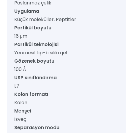
Paslanmaz çelik
Uygulama
Küçük moleküller, Peptitler
Partikül boyutu
16 μm
Partikül teknolojisi
Yeni nesil tip-b silika jel
Gözenek boyutu
100 Å
USP sınıflandırma
L7
Kolon formatı
Kolon
Menşei
İsveç
Separasyon modu