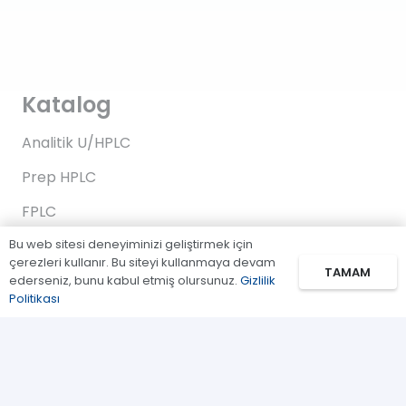
Katalog
Analitik U/HPLC
Prep HPLC
FPLC
Bu web sitesi deneyiminizi geliştirmek için
Gaz Kromatografi
çerezleri kullanır. Bu siteyi kullanmaya devam
TAMAM
Standartlar/Reaktifler
ederseniz, bunu kabul etmiş olursunuz.
Gizlilik
Politikası
Uygulama Kitleri
Bağlantılar