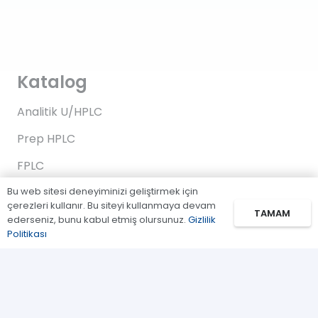
Katalog
Analitik U/HPLC
Prep HPLC
FPLC
Bu web sitesi deneyiminizi geliştirmek için
Gaz Kromatografi
çerezleri kullanır. Bu siteyi kullanmaya devam
TAMAM
Standartlar/Reaktifler
ederseniz, bunu kabul etmiş olursunuz.
Gizlilik
Politikası
Uygulama Kitleri
Bağlantılar