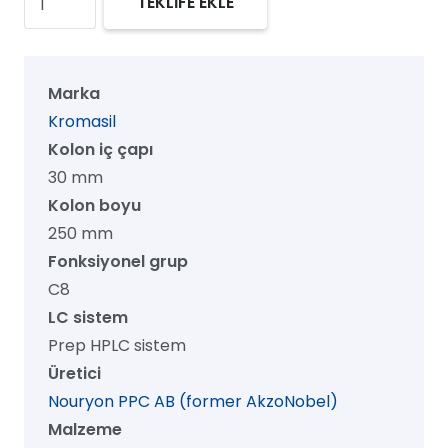
TEKLİFE EKLE
100
C8
Prep
Marka
HPLC
Kromasil
Kolon,
Kolon iç çapı
100
30 mm
Å,
Kolon boyu
7
250 mm
µm,
Fonksiyonel grup
30
C8
mm
LC sistem
x
Prep HPLC sistem
250
Üretici
mm,
Nouryon PPC AB (former AkzoNobel)
1/pk
Malzeme
adet