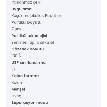
Paslanmaz çelik
Uygulama
Küçük moleküller, Peptitler
Partikül boyutu
7 μm
Partikül teknolojisi
Yeni nesil tip-b silika jel
Gözenek boyutu
100 Å
USP sınıflandırma
L7
Kolon formatı
Kolon
Menşei
İsveç
Separasyon modu