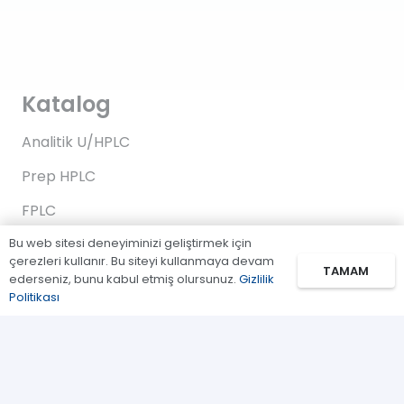
Katalog
Analitik U/HPLC
Prep HPLC
FPLC
Bu web sitesi deneyiminizi geliştirmek için
Gaz Kromatografi
çerezleri kullanır. Bu siteyi kullanmaya devam
TAMAM
Standartlar/Reaktifler
ederseniz, bunu kabul etmiş olursunuz.
Gizlilik
Politikası
Uygulama Kitleri
Bağlantılar