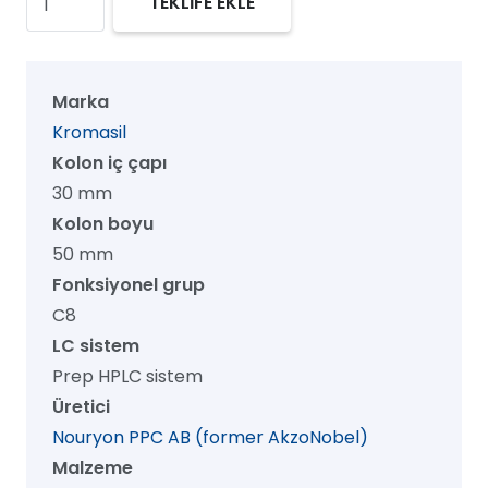
TEKLİFE EKLE
100
C8
Prep
Marka
HPLC
Kromasil
Kolon,
Kolon iç çapı
100
30 mm
Å,
Kolon boyu
7
50 mm
µm,
Fonksiyonel grup
30
C8
mm
LC sistem
x
Prep HPLC sistem
50
Üretici
mm,
Nouryon PPC AB (former AkzoNobel)
1/pk
Malzeme
adet