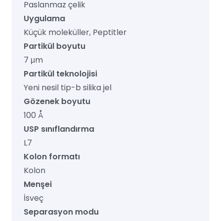
Paslanmaz çelik
Uygulama
Küçük moleküller, Peptitler
Partikül boyutu
7 μm
Partikül teknolojisi
Yeni nesil tip-b silika jel
Gözenek boyutu
100 Å
USP sınıflandırma
L7
Kolon formatı
Kolon
Menşei
İsveç
Separasyon modu