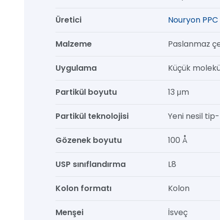
50
Üretici
Nouryon PPC 
mm,
1/pk
Malzeme
Paslanmaz çe
adet
Uygulama
Küçük molekül
Partikül boyutu
13 μm
Partikül teknolojisi
Yeni nesil tip-b
Gözenek boyutu
100 Å
USP sınıflandırma
L8
Kolon formatı
Kolon
Menşei
İsveç