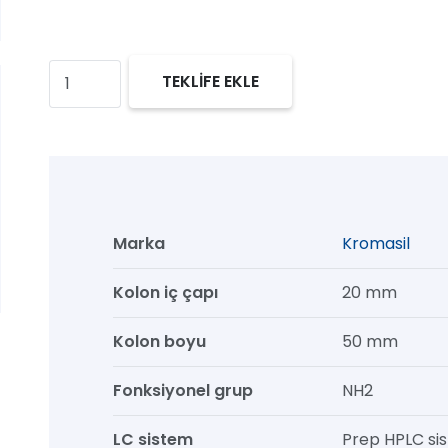
Kromasil
TEKLİFE EKLE
100
NH2
Prep
HPLC
Kolon,
Marka
Kromasil
100
Å,
Kolon iç çapı
20 mm
13
Kolon boyu
50 mm
µm,
20
Fonksiyonel grup
NH2
mm
x
LC sistem
Prep HPLC si