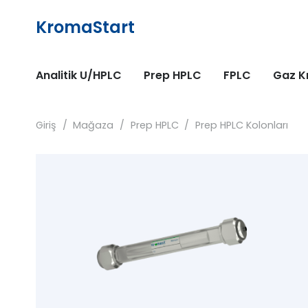
KromaStart
Analitik U/HPLC
Prep HPLC
FPLC
Gaz K
Giriş
/
Mağaza
/
Prep HPLC
/
Prep HPLC Kolonları