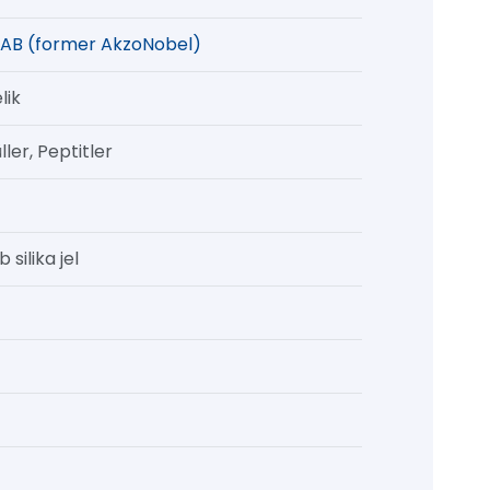
AB (former AkzoNobel)
lik
ler, Peptitler
 silika jel