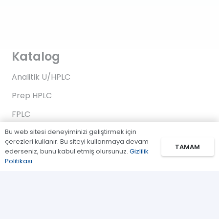
Katalog
Analitik U/HPLC
Prep HPLC
FPLC
Bu web sitesi deneyiminizi geliştirmek için
Gaz Kromatografi
çerezleri kullanır. Bu siteyi kullanmaya devam
TAMAM
Standartlar/Reaktifler
ederseniz, bunu kabul etmiş olursunuz.
Gizlilik
Politikası
Uygulama Kitleri
Bağlantılar