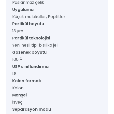
Paslanmaz çelik
Uygulama
Küçük moleküller, Peptitler
Partikül boyutu
13 μm
Partikül teknolojisi
Yeni nesil tip-b silika jel
Gözenek boyutu
100 Å
USP sınıflandırma
L8
Kolon formatı
Kolon
Menşei
İsveç
Separasyon modu