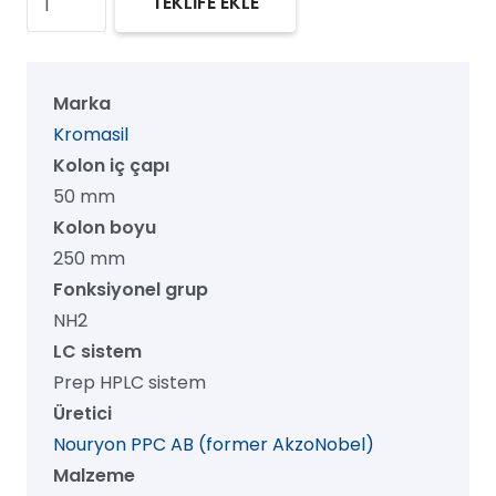
TEKLİFE EKLE
100
NH2
Prep
Marka
HPLC
Kromasil
Kolon,
Kolon iç çapı
100
50 mm
Å,
Kolon boyu
13
250 mm
µm,
Fonksiyonel grup
50
NH2
mm
LC sistem
x
Prep HPLC sistem
250
Üretici
mm,
Nouryon PPC AB (former AkzoNobel)
1/pk
Malzeme
adet