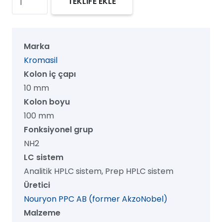
TEKLİFE EKLE
100
NH2
Prep
Marka
HPLC
Kromasil
Kolon,
Kolon iç çapı
100
10 mm
Å,
Kolon boyu
5
100 mm
µm,
Fonksiyonel grup
10
NH2
mm
LC sistem
x
Analitik HPLC sistem, Prep HPLC sistem
100
Üretici
mm,
Nouryon PPC AB (former AkzoNobel)
1/pk
Malzeme
adet