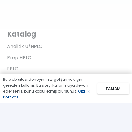
Katalog
Analitik U/HPLC
Prep HPLC
FPLC
Bu web sitesi deneyiminizi geliştirmek için
Gaz Kromatografi
çerezleri kullanır. Bu siteyi kullanmaya devam
TAMAM
Standartlar/Reaktifler
ederseniz, bunu kabul etmiş olursunuz.
Gizlilik
Politikası
Uygulama Kitleri
Bağlantılar