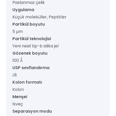
Paslanmaz çelik
Uygulama
Küçük moleküller, Peptitler
Partikül boyutu
5 µm
Partikül teknolojisi
Yeni nesil tip-b silika jel
Gözenek boyutu
100 Å
USP sınıflandırma
L8
Kolon formatı
Kolon
Menşei
İsveç
Separasyon modu