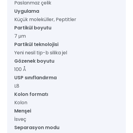
Paslanmaz çelik
Uygulama
Küçük moleküller, Peptitler
Partikül boyutu
7 μm
Partikül teknolojisi
Yeni nesil tip-b silika jel
Gözenek boyutu
100 Å
USP sınıflandırma
L8
Kolon formatı
Kolon
Menşei
İsveç
Separasyon modu