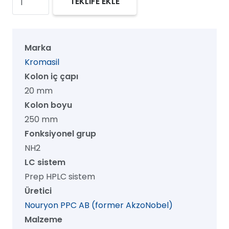
TEKLİFE EKLE
100
NH2
Prep
Marka
HPLC
Kromasil
Kolon,
Kolon iç çapı
100
20 mm
Å,
Kolon boyu
7
250 mm
µm,
Fonksiyonel grup
20
NH2
mm
LC sistem
x
Prep HPLC sistem
250
Üretici
mm,
Nouryon PPC AB (former AkzoNobel)
1/pk
Malzeme
adet