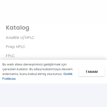
Katalog
Analitik U/HPLC
Prep HPLC
FPLC
Bu web sitesi deneyiminizi geliştirmek için
Gaz Kromatografi
çerezleri kullanır. Bu siteyi kullanmaya devam
TAMAM
Standartlar/Reaktifler
ederseniz, bunu kabul etmiş olursunuz.
Gizlilik
Politikası
Uygulama Kitleri
Bağlantılar