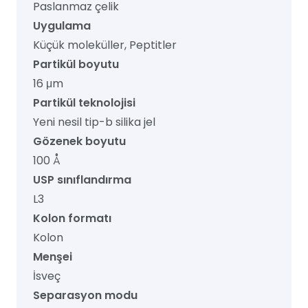
Paslanmaz çelik
Uygulama
Küçük moleküller, Peptitler
Partikül boyutu
16 μm
Partikül teknolojisi
Yeni nesil tip-b silika jel
Gözenek boyutu
100 Å
USP sınıflandırma
L3
Kolon formatı
Kolon
Menşei
İsveç
Separasyon modu