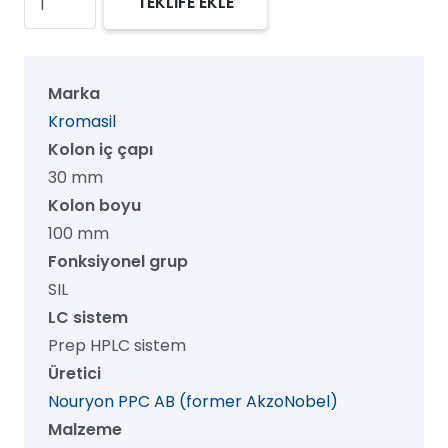
TEKLİFE EKLE
100
SIL
Prep
Marka
HPLC
Kromasil
Kolon,
Kolon iç çapı
100
30 mm
Å,
Kolon boyu
16
100 mm
µm,
Fonksiyonel grup
30
SIL
mm
LC sistem
x
Prep HPLC sistem
100
Üretici
mm,
Nouryon PPC AB (former AkzoNobel)
1/pk
Malzeme
adet