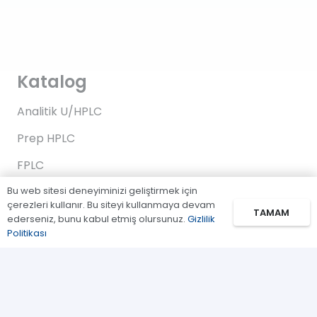
Katalog
Analitik U/HPLC
Prep HPLC
FPLC
Bu web sitesi deneyiminizi geliştirmek için
Gaz Kromatografi
çerezleri kullanır. Bu siteyi kullanmaya devam
TAMAM
Standartlar/Reaktifler
ederseniz, bunu kabul etmiş olursunuz.
Gizlilik
Politikası
Uygulama Kitleri
Bağlantılar