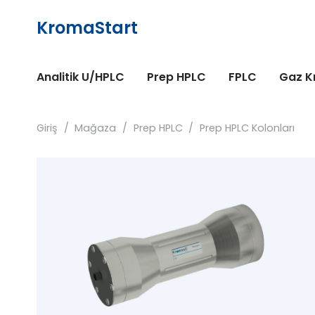
KromaStart
Analitik U/HPLC
Prep HPLC
FPLC
Gaz K
Giriş
/
Mağaza
/
Prep HPLC
/
Prep HPLC Kolonları