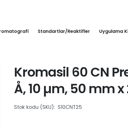
romatografi
Standartlar/Reaktifler
Uygulama Ki
Kromasil 60 CN Pr
Å, 10 µm, 50 mm x
Stok kodu (SKU):
S10CNT25