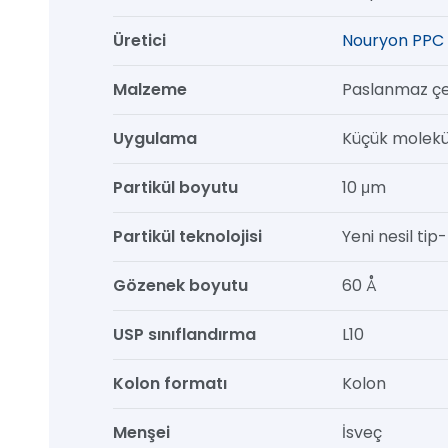
250
Üretici
Nouryon PPC 
mm,
1/pk
Malzeme
Paslanmaz çe
adet
Uygulama
Küçük molekü
Partikül boyutu
10 μm
Partikül teknolojisi
Yeni nesil tip-b
Gözenek boyutu
60 Å
USP sınıflandırma
L10
Kolon formatı
Kolon
Menşei
İsveç