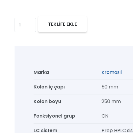
Kromasil
TEKLİFE EKLE
60
CN
Prep
HPLC
Kolon,
Marka
Kromasil
60
Å,
Kolon iç çapı
50 mm
10
Kolon boyu
250 mm
µm,
50
Fonksiyonel grup
CN
mm
x
LC sistem
Prep HPLC si