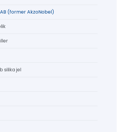
AB (former AkzoNobel)
lik
ller
 silika jel