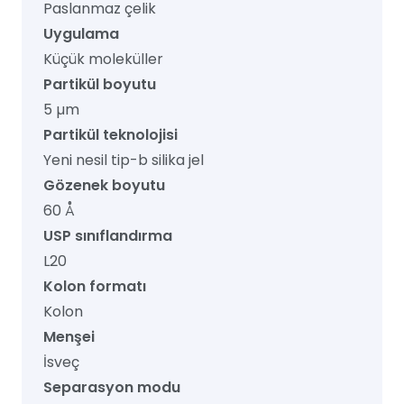
Paslanmaz çelik
Uygulama
Küçük moleküller
Partikül boyutu
5 µm
Partikül teknolojisi
Yeni nesil tip-b silika jel
Gözenek boyutu
60 Å
USP sınıflandırma
L20
Kolon formatı
Kolon
Menşei
İsveç
Separasyon modu