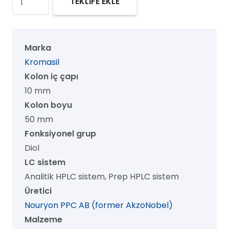
TEKLİFE EKLE
60
Diol
Prep
Marka
HPLC
Kromasil
Kolon,
Kolon iç çapı
60
10 mm
Å,
Kolon boyu
5
50 mm
µm,
Fonksiyonel grup
10
Diol
mm
LC sistem
x
Analitik HPLC sistem, Prep HPLC sistem
50
Üretici
mm,
Nouryon PPC AB (former AkzoNobel)
1/pk
Malzeme
adet