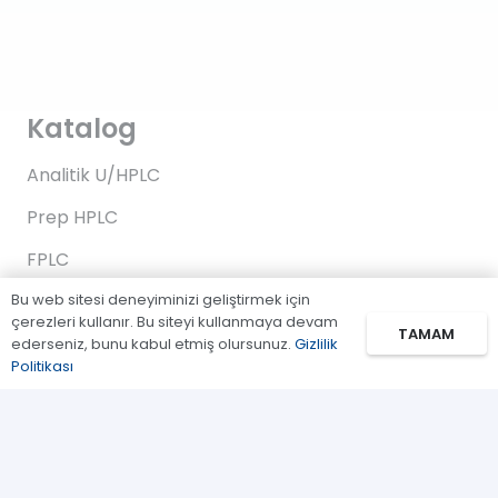
Katalog
Analitik U/HPLC
Prep HPLC
FPLC
Bu web sitesi deneyiminizi geliştirmek için
Gaz Kromatografi
çerezleri kullanır. Bu siteyi kullanmaya devam
TAMAM
Standartlar/Reaktifler
ederseniz, bunu kabul etmiş olursunuz.
Gizlilik
Politikası
Uygulama Kitleri
Bağlantılar