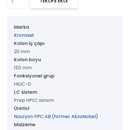
TEKLİFE EKLE
60
HILIC-
D
Marka
Prep
Kromasil
HPLC
Kolon iç çapı
Kolon,
20 mm
60
Kolon boyu
Å,
150 mm
10
Fonksiyonel grup
µm,
HILIC-D
20
LC sistem
mm
Prep HPLC sistem
x
Üretici
150
Nouryon PPC AB (former AkzoNobel)
mm,
Malzeme
1/pk