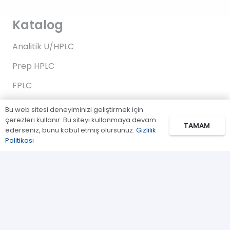
Katalog
Analitik U/HPLC
Prep HPLC
FPLC
Gaz Kromatografi
Bu web sitesi deneyiminizi geliştirmek için
çerezleri kullanır. Bu siteyi kullanmaya devam
Standartlar/Reaktifler
TAMAM
ederseniz, bunu kabul etmiş olursunuz.
Gizlilik
Politikası
Uygulama Kitleri
Bağlantılar
Biz Kimiz