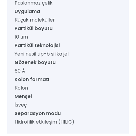
Paslanmaz çelik
adet
Uygulama
Küçük moleküller
Partikül boyutu
10 μm
Partikül teknolojisi
Yeni nesil tip-b silika jel
Gözenek boyutu
60 Å
Kolon formatı
Kolon
Menşei
İsveç
Separasyon modu
Hidrofilik etkileşim (HILIC)