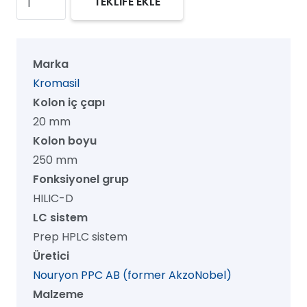
TEKLİFE EKLE
60
HILIC-
D
Marka
Prep
Kromasil
HPLC
Kolon iç çapı
Kolon,
20 mm
60
Kolon boyu
Å,
250 mm
5
Fonksiyonel grup
µm,
HILIC-D
20
LC sistem
mm
Prep HPLC sistem
x
Üretici
250
Nouryon PPC AB (former AkzoNobel)
mm,
Malzeme
1/pk