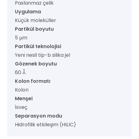
Paslanmaz çelik
adet
Uygulama
Küçük moleküller
Partikül boyutu
5 µm
Partikül teknolojisi
Yeni nesil tip-b silika jel
Gözenek boyutu
60 Å
Kolon formatı
Kolon
Menşei
İsveç
Separasyon modu
Hidrofilik etkileşim (HILIC)