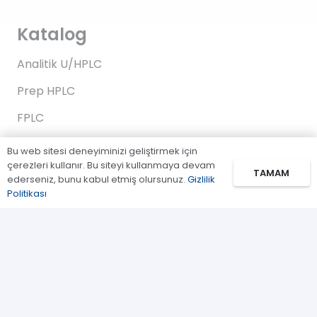
Katalog
Analitik U/HPLC
Prep HPLC
FPLC
Gaz Kromatografi
Bu web sitesi deneyiminizi geliştirmek için
çerezleri kullanır. Bu siteyi kullanmaya devam
Standartlar/Reaktifler
TAMAM
ederseniz, bunu kabul etmiş olursunuz.
Gizlilik
Politikası
Uygulama Kitleri
Bağlantılar
Biz Kimiz