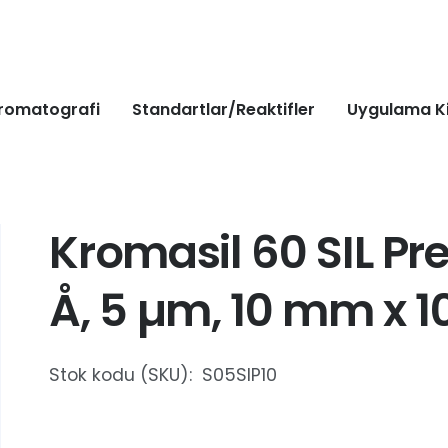
romatografi
Standartlar/Reaktifler
Uygulama Ki
Kromasil 60 SIL Pr
Å, 5 µm, 10 mm x 
Stok kodu (SKU):
S05SIP10