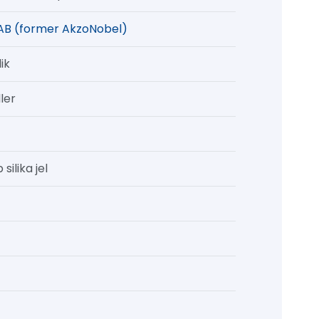
AB (former AkzoNobel)
ik
ler
 silika jel