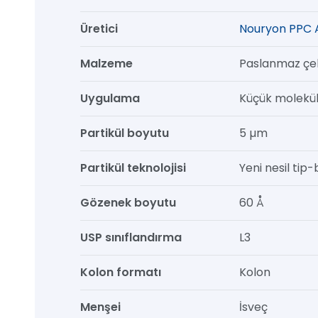
100
Üretici
Nouryon PPC 
mm,
1/pk
Malzeme
Paslanmaz çel
adet
Uygulama
Küçük molekül
Partikül boyutu
5 µm
Partikül teknolojisi
Yeni nesil tip-b
Gözenek boyutu
60 Å
USP sınıflandırma
L3
Kolon formatı
Kolon
Menşei
İsveç