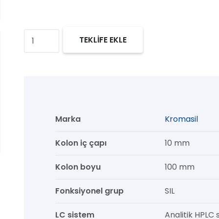
Kromasil
TEKLİFE EKLE
60
SIL
Prep
HPLC
Kolon,
Marka
Kromasil
60
Å,
Kolon iç çapı
10 mm
5
Kolon boyu
100 mm
µm,
10
Fonksiyonel grup
SIL
mm
x
LC sistem
Analitik HPLC