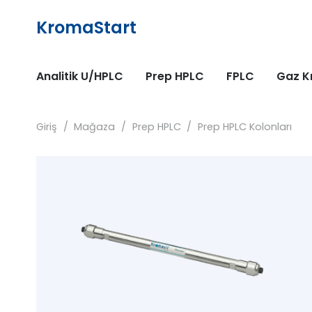
KromaStart
Analitik U/HPLC
Prep HPLC
FPLC
Gaz K
Giriş
/
Mağaza
/
Prep HPLC
/
Prep HPLC Kolonları