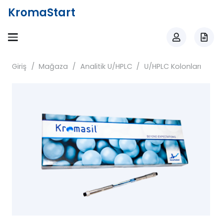
KromaStart
Giriş
/
Mağaza
/
Analitik U/HPLC
/
U/HPLC Kolonları