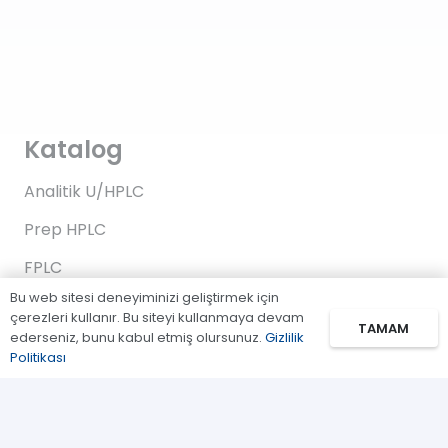
Katalog
Analitik U/HPLC
Prep HPLC
FPLC
Bu web sitesi deneyiminizi geliştirmek için
Gaz Kromatografi
çerezleri kullanır. Bu siteyi kullanmaya devam
TAMAM
ederseniz, bunu kabul etmiş olursunuz.
Gizlilik
Standartlar/Reaktifler
Politikası
Uygulama Kitleri