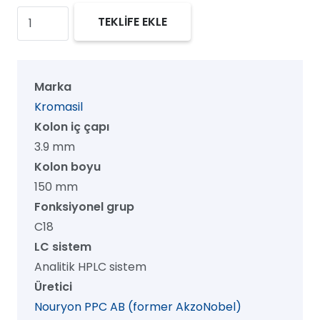
Kromasil
TEKLİFE EKLE
100
C18
HPLC
Marka
Kolon,
Kromasil
100
Kolon iç çapı
Å,
3.9 mm
10
Kolon boyu
µm,
150 mm
3.9
Fonksiyonel grup
mm
C18
x
LC sistem
150
Analitik HPLC sistem
mm,
Üretici
1/pk
Nouryon PPC AB (former AkzoNobel)
adet