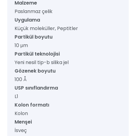
Malzeme
Paslanmaz çelik
Uygulama
Küçük moleküller, Peptitler
Partikül boyutu
10 μm
Partikül teknolojisi
Yeni nesil tip-b silika jel
Gözenek boyutu
100 Å
USP sınıflandırma
L1
Kolon formatı
Kolon
Menşei
İsveç