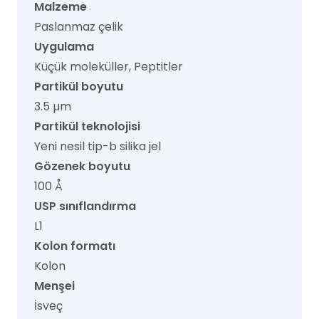
Malzeme
Paslanmaz çelik
Uygulama
Küçük moleküller, Peptitler
Partikül boyutu
3.5 µm
Partikül teknolojisi
Yeni nesil tip-b silika jel
Gözenek boyutu
100 Å
USP sınıflandırma
L1
Kolon formatı
Kolon
Menşei
İsveç