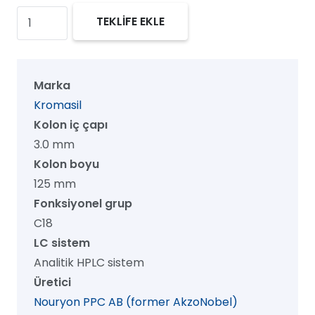
Kromasil
TEKLİFE EKLE
100
C18
HPLC
Marka
Kolon,
Kromasil
100
Kolon iç çapı
Å,
3.0 mm
3.5
Kolon boyu
µm,
125 mm
3.0
Fonksiyonel grup
mm
C18
x
LC sistem
125
Analitik HPLC sistem
mm,
Üretici
1/pk
Nouryon PPC AB (former AkzoNobel)
adet