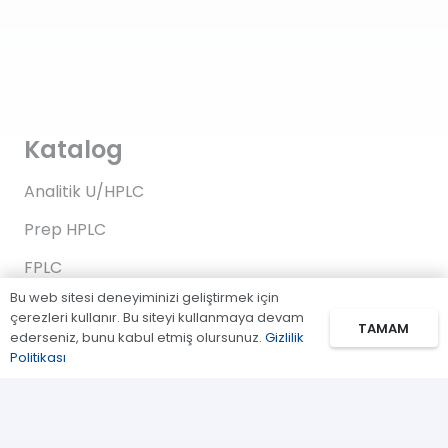
Katalog
Analitik U/HPLC
Prep HPLC
FPLC
Bu web sitesi deneyiminizi geliştirmek için
Gaz Kromatografi
çerezleri kullanır. Bu siteyi kullanmaya devam
TAMAM
ederseniz, bunu kabul etmiş olursunuz.
Gizlilik
Standartlar/Reaktifler
Politikası
Uygulama Kitleri