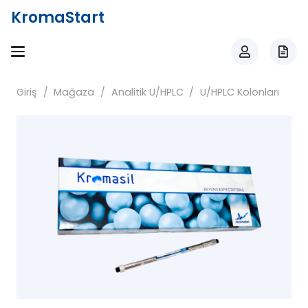
KromaStart
Giriş
/
Mağaza
/
Analitik U/HPLC
/
U/HPLC Kolonları