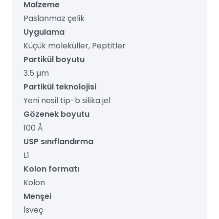
Malzeme
Paslanmaz çelik
Uygulama
Küçük moleküller, Peptitler
Partikül boyutu
3.5 µm
Partikül teknolojisi
Yeni nesil tip-b silika jel
Gözenek boyutu
100 Å
USP sınıflandırma
L1
Kolon formatı
Kolon
Menşei
İsveç