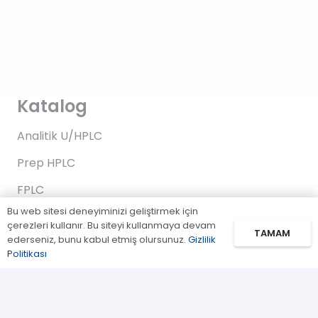
Katalog
Analitik U/HPLC
Prep HPLC
FPLC
Bu web sitesi deneyiminizi geliştirmek için
Gaz Kromatografi
çerezleri kullanır. Bu siteyi kullanmaya devam
TAMAM
ederseniz, bunu kabul etmiş olursunuz.
Gizlilik
Standartlar/Reaktifler
Politikası
Uygulama Kitleri