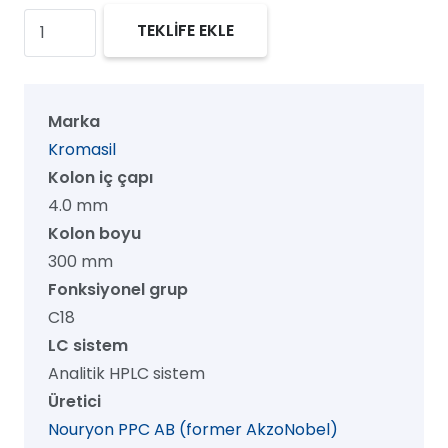
Kromasil
TEKLİFE EKLE
100
C18
HPLC
Marka
Kolon,
Kromasil
100
Kolon iç çapı
Å,
4.0 mm
3.5
Kolon boyu
µm,
300 mm
4.0
Fonksiyonel grup
mm
C18
x
LC sistem
300
Analitik HPLC sistem
mm,
Üretici
1/pk
Nouryon PPC AB (former AkzoNobel)
adet