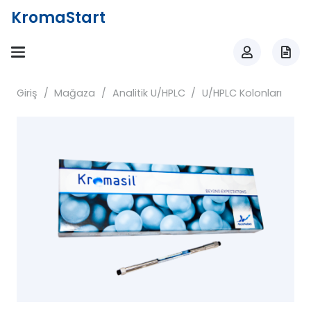
KromaStart
Giriş
/
Mağaza
/
Analitik U/HPLC
/
U/HPLC Kolonları