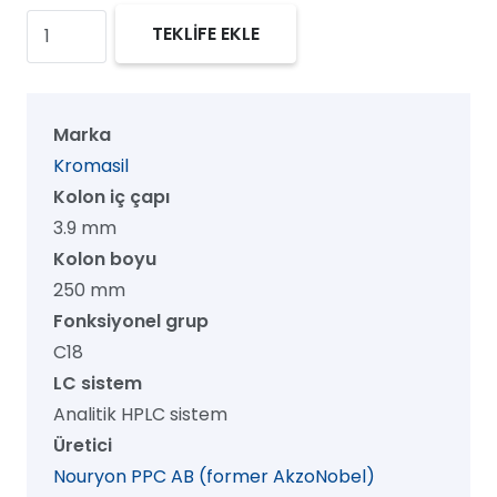
Kromasil
TEKLİFE EKLE
100
C18
HPLC
Marka
Kolon,
Kromasil
100
Kolon iç çapı
Å,
3.9 mm
5
Kolon boyu
µm,
250 mm
3.9
Fonksiyonel grup
mm
C18
x
LC sistem
250
Analitik HPLC sistem
mm,
Üretici
1/pk
Nouryon PPC AB (former AkzoNobel)
adet