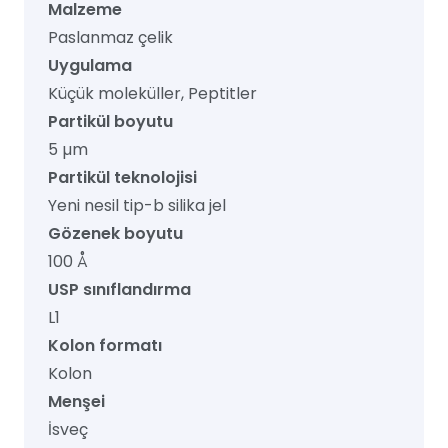
Malzeme
Paslanmaz çelik
Uygulama
Küçük moleküller, Peptitler
Partikül boyutu
5 µm
Partikül teknolojisi
Yeni nesil tip-b silika jel
Gözenek boyutu
100 Å
USP sınıflandırma
L1
Kolon formatı
Kolon
Menşei
İsveç