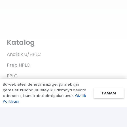
Katalog
Analitik U/HPLC
Prep HPLC
FPLC
Bu web sitesi deneyiminizi geliştirmek için
Gaz Kromatografi
çerezleri kullanır. Bu siteyi kullanmaya devam
TAMAM
ederseniz, bunu kabul etmiş olursunuz.
Gizlilik
Standartlar/Reaktifler
Politikası
Uygulama Kitleri