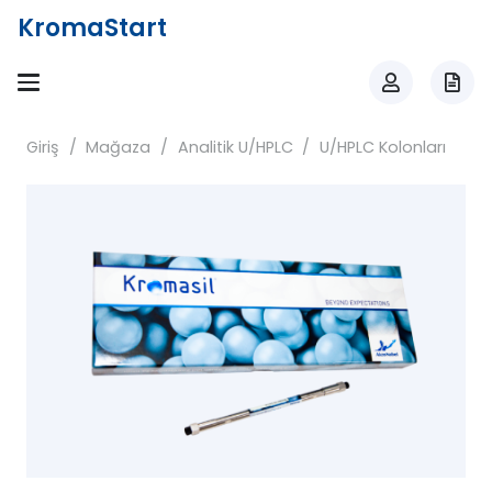
KromaStart
Giriş
/
Mağaza
/
Analitik U/HPLC
/
U/HPLC Kolonları