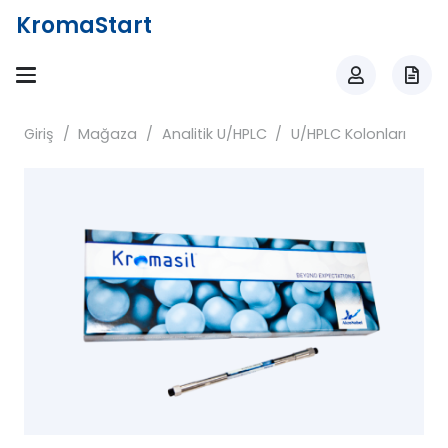
KromaStart
Giriş
/
Mağaza
/
Analitik U/HPLC
/
U/HPLC Kolonları