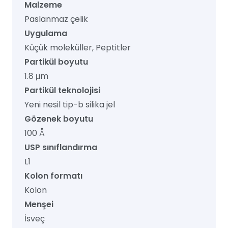
Malzeme
Paslanmaz çelik
Uygulama
Küçük moleküller, Peptitler
Partikül boyutu
1.8 μm
Partikül teknolojisi
Yeni nesil tip-b silika jel
Gözenek boyutu
100 Å
USP sınıflandırma
L1
Kolon formatı
Kolon
Menşei
İsveç