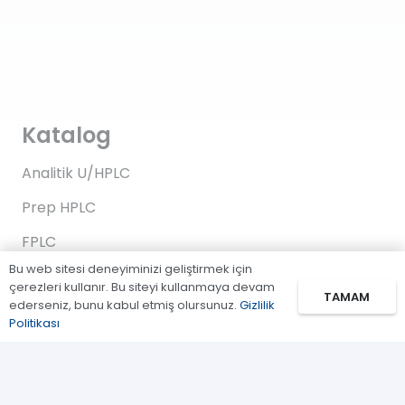
Katalog
Analitik U/HPLC
Prep HPLC
FPLC
Bu web sitesi deneyiminizi geliştirmek için
Gaz Kromatografi
çerezleri kullanır. Bu siteyi kullanmaya devam
TAMAM
ederseniz, bunu kabul etmiş olursunuz.
Gizlilik
Standartlar/Reaktifler
Politikası
Uygulama Kitleri