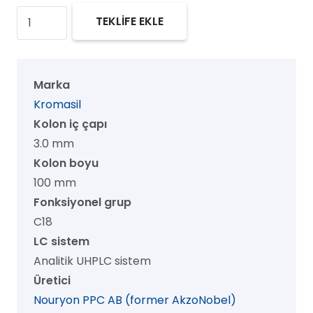
Kromasil
TEKLİFE EKLE
100
C18
UHPLC
Marka
Kolon,
Kromasil
100
Kolon iç çapı
Å,
3.0 mm
1.8
Kolon boyu
µm,
100 mm
3.0
Fonksiyonel grup
mm
C18
x
LC sistem
100
Analitik UHPLC sistem
mm,
Üretici
1/pk
Nouryon PPC AB (former AkzoNobel)
adet