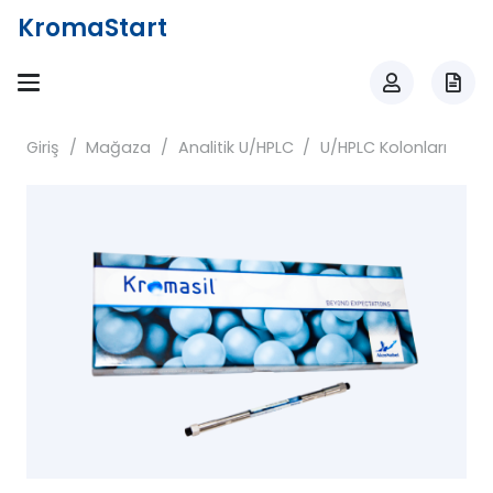
KromaStart
Giriş
/
Mağaza
/
Analitik U/HPLC
/
U/HPLC Kolonları