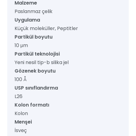
Malzeme
Paslanmaz çelik
Uygulama
Küçük moleküller, Peptitler
Partikül boyutu
10 μm
Partikül teknolojisi
Yeni nesil tip-b silika jel
Gözenek boyutu
100 Å
USP sınıflandırma
L26
Kolon formatı
Kolon
Menşei
İsveç