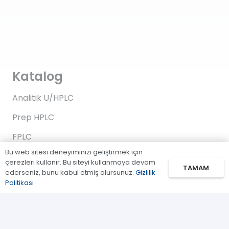
Katalog
Analitik U/HPLC
Prep HPLC
FPLC
Bu web sitesi deneyiminizi geliştirmek için
Gaz Kromatografi
çerezleri kullanır. Bu siteyi kullanmaya devam
TAMAM
ederseniz, bunu kabul etmiş olursunuz.
Gizlilik
Standartlar/Reaktifler
Politikası
Uygulama Kitleri