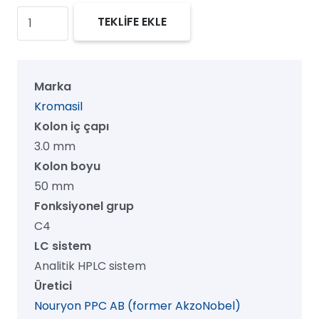
Kromasil
TEKLİFE EKLE
100
C4
HPLC
Marka
Kolon,
Kromasil
100
Kolon iç çapı
Å,
3.0 mm
10
Kolon boyu
µm,
50 mm
3.0
Fonksiyonel grup
mm
C4
x
LC sistem
50
Analitik HPLC sistem
mm,
Üretici
1/pk
Nouryon PPC AB (former AkzoNobel)
adet