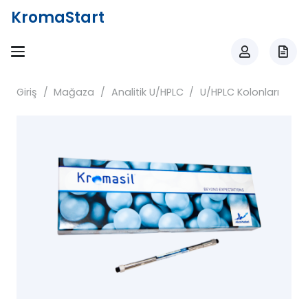
KromaStart
Giriş
/
Mağaza
/
Analitik U/HPLC
/
U/HPLC Kolonları