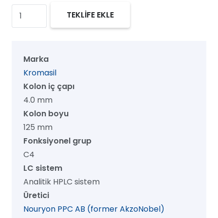
Kromasil
TEKLİFE EKLE
100
C4
HPLC
Marka
Kolon,
Kromasil
100
Kolon iç çapı
Å,
4.0 mm
10
Kolon boyu
µm,
125 mm
4.0
Fonksiyonel grup
mm
C4
x
LC sistem
125
Analitik HPLC sistem
mm,
Üretici
1/pk
Nouryon PPC AB (former AkzoNobel)
adet