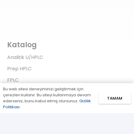
Katalog
Analitik U/HPLC
Prep HPLC
FPLC
Bu web sitesi deneyiminizi geliştirmek için
Gaz Kromatografi
çerezleri kullanır. Bu siteyi kullanmaya devam
TAMAM
ederseniz, bunu kabul etmiş olursunuz.
Gizlilik
Standartlar/Reaktifler
Politikası
Uygulama Kitleri