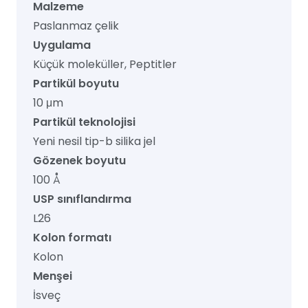
Malzeme
Paslanmaz çelik
Uygulama
Küçük moleküller, Peptitler
Partikül boyutu
10 μm
Partikül teknolojisi
Yeni nesil tip-b silika jel
Gözenek boyutu
100 Å
USP sınıflandırma
L26
Kolon formatı
Kolon
Menşei
İsveç