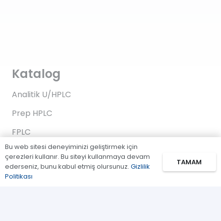
Katalog
Analitik U/HPLC
Prep HPLC
FPLC
Bu web sitesi deneyiminizi geliştirmek için
Gaz Kromatografi
çerezleri kullanır. Bu siteyi kullanmaya devam
TAMAM
ederseniz, bunu kabul etmiş olursunuz.
Gizlilik
Standartlar/Reaktifler
Politikası
Uygulama Kitleri