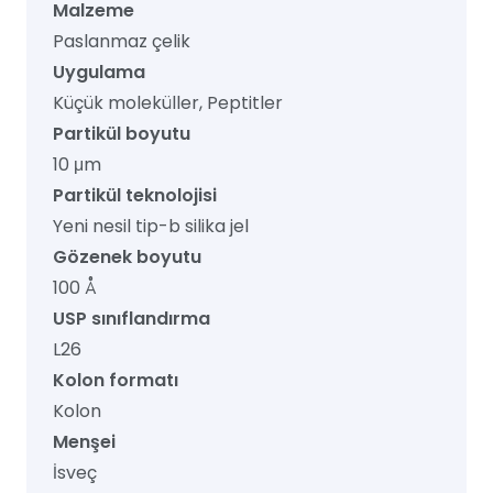
Malzeme
Paslanmaz çelik
Uygulama
Küçük moleküller, Peptitler
Partikül boyutu
10 μm
Partikül teknolojisi
Yeni nesil tip-b silika jel
Gözenek boyutu
100 Å
USP sınıflandırma
L26
Kolon formatı
Kolon
Menşei
İsveç