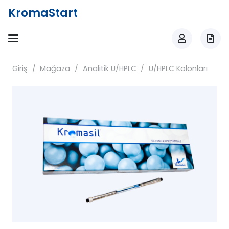
KromaStart
Giriş
/
Mağaza
/
Analitik U/HPLC
/
U/HPLC Kolonları