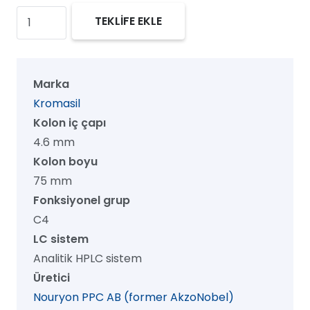
Kromasil
TEKLİFE EKLE
100
C4
HPLC
Marka
Kolon,
Kromasil
100
Kolon iç çapı
Å,
4.6 mm
10
Kolon boyu
µm,
75 mm
4.6
Fonksiyonel grup
mm
C4
x
LC sistem
75
Analitik HPLC sistem
mm,
Üretici
1/pk
Nouryon PPC AB (former AkzoNobel)
adet