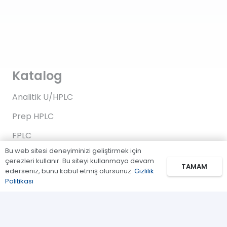
Katalog
Analitik U/HPLC
Prep HPLC
FPLC
Bu web sitesi deneyiminizi geliştirmek için
Gaz Kromatografi
çerezleri kullanır. Bu siteyi kullanmaya devam
TAMAM
ederseniz, bunu kabul etmiş olursunuz.
Gizlilik
Standartlar/Reaktifler
Politikası
Uygulama Kitleri