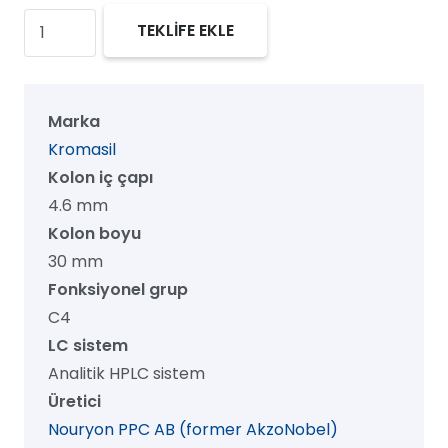
Kromasil
TEKLİFE EKLE
100
C4
HPLC
Marka
Kolon,
Kromasil
100
Kolon iç çapı
Å,
4.6 mm
3.5
Kolon boyu
µm,
30 mm
4.6
Fonksiyonel grup
mm
C4
x
LC sistem
30
Analitik HPLC sistem
mm,
Üretici
1/pk
Nouryon PPC AB (former AkzoNobel)
adet