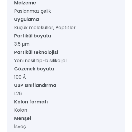
Malzeme
Paslanmaz çelik
Uygulama
Küçük moleküller, Peptitler
Partikül boyutu
3.5 µm
Partikül teknolojisi
Yeni nesil tip-b silika jel
Gözenek boyutu
100 Å
USP sınıflandırma
L26
Kolon formatı
Kolon
Menşei
İsveç