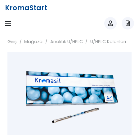
KromaStart
Giriş
/
Mağaza
/
Analitik U/HPLC
/
U/HPLC Kolonları