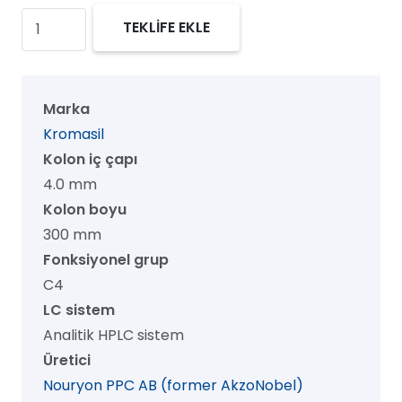
Kromasil
TEKLİFE EKLE
100
C4
HPLC
Marka
Kolon,
Kromasil
100
Kolon iç çapı
Å,
4.0 mm
5
Kolon boyu
µm,
300 mm
4.0
Fonksiyonel grup
mm
C4
x
LC sistem
300
Analitik HPLC sistem
mm,
Üretici
1/pk
Nouryon PPC AB (former AkzoNobel)
adet