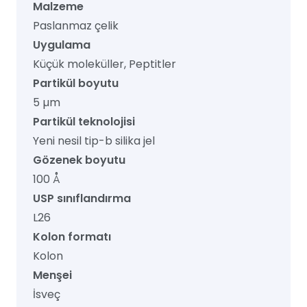
Malzeme
Paslanmaz çelik
Uygulama
Küçük moleküller, Peptitler
Partikül boyutu
5 µm
Partikül teknolojisi
Yeni nesil tip-b silika jel
Gözenek boyutu
100 Å
USP sınıflandırma
L26
Kolon formatı
Kolon
Menşei
İsveç