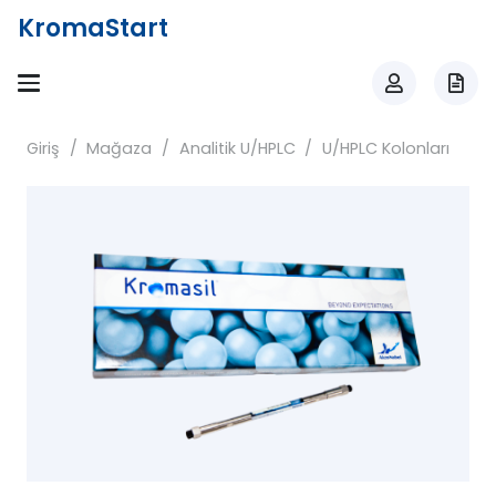
KromaStart
Giriş
/
Mağaza
/
Analitik U/HPLC
/
U/HPLC Kolonları