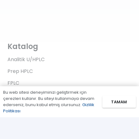
Katalog
Analitik U/HPLC
Prep HPLC
FPLC
Bu web sitesi deneyiminizi geliştirmek için
Gaz Kromatografi
çerezleri kullanır. Bu siteyi kullanmaya devam
TAMAM
ederseniz, bunu kabul etmiş olursunuz.
Gizlilik
Standartlar/Reaktifler
Politikası
Uygulama Kitleri