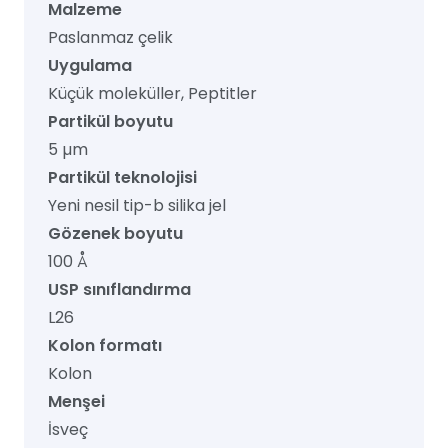
Malzeme
Paslanmaz çelik
Uygulama
Küçük moleküller, Peptitler
Partikül boyutu
5 µm
Partikül teknolojisi
Yeni nesil tip-b silika jel
Gözenek boyutu
100 Å
USP sınıflandırma
L26
Kolon formatı
Kolon
Menşei
İsveç