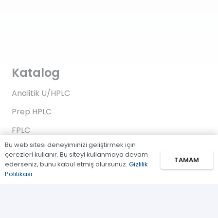
Katalog
Analitik U/HPLC
Prep HPLC
FPLC
Bu web sitesi deneyiminizi geliştirmek için
Gaz Kromatografi
çerezleri kullanır. Bu siteyi kullanmaya devam
TAMAM
ederseniz, bunu kabul etmiş olursunuz.
Gizlilik
Standartlar/Reaktifler
Politikası
Uygulama Kitleri