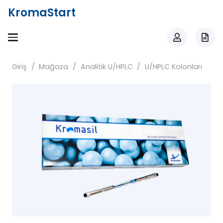
KromaStart
Giriş
/
Mağaza
/
Analitik U/HPLC
/
U/HPLC Kolonları