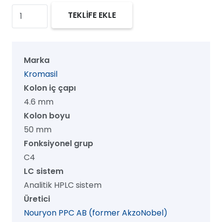
Kromasil
TEKLİFE EKLE
100
C4
HPLC
Marka
Kolon,
Kromasil
100
Kolon iç çapı
Å,
4.6 mm
5
Kolon boyu
µm,
50 mm
4.6
Fonksiyonel grup
mm
C4
x
LC sistem
50
Analitik HPLC sistem
mm,
Üretici
1/pk
Nouryon PPC AB (former AkzoNobel)
adet