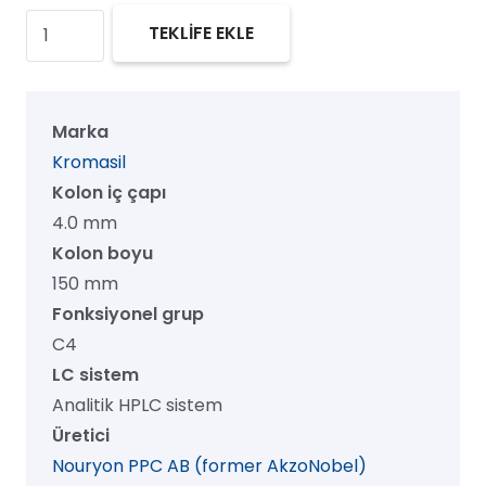
Kromasil
TEKLİFE EKLE
100
C4
HPLC
Marka
Kolon,
Kromasil
100
Kolon iç çapı
Å,
4.0 mm
7
Kolon boyu
µm,
150 mm
4.0
Fonksiyonel grup
mm
C4
x
LC sistem
150
Analitik HPLC sistem
mm,
Üretici
1/pk
Nouryon PPC AB (former AkzoNobel)
adet