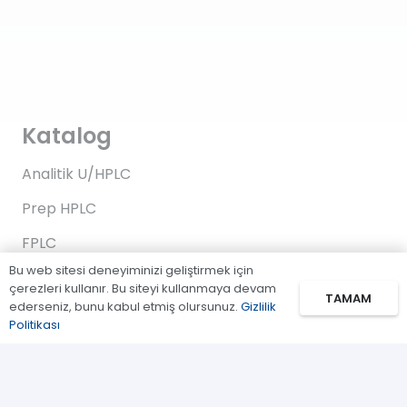
Katalog
Analitik U/HPLC
Prep HPLC
FPLC
Bu web sitesi deneyiminizi geliştirmek için
Gaz Kromatografi
çerezleri kullanır. Bu siteyi kullanmaya devam
TAMAM
ederseniz, bunu kabul etmiş olursunuz.
Gizlilik
Standartlar/Reaktifler
Politikası
Uygulama Kitleri