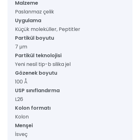
Malzeme
Paslanmaz çelik
Uygulama
Küçük moleküller, Peptitler
Partikül boyutu
7 μm
Partikül teknolojisi
Yeni nesil tip-b silika jel
Gözenek boyutu
100 Å
USP sınıflandırma
L26
Kolon formatı
Kolon
Menşei
İsveç