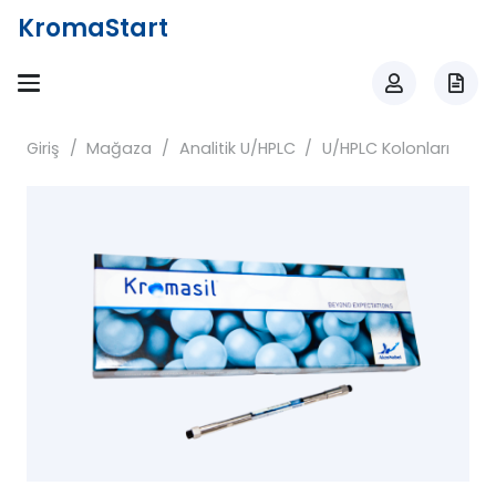
KromaStart
Giriş
/
Mağaza
/
Analitik U/HPLC
/
U/HPLC Kolonları