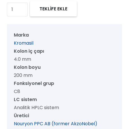
Kromasil
TEKLİFE EKLE
100
C8
HPLC
Marka
Kolon,
Kromasil
100
Kolon iç çapı
Å,
4.0 mm
16
Kolon boyu
µm,
200 mm
4.0
Fonksiyonel grup
mm
C8
x
LC sistem
200
Analitik HPLC sistem
mm,
Üretici
1/pk
Nouryon PPC AB (former AkzoNobel)
adet