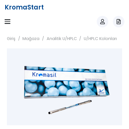
KromaStart
Giriş
/
Mağaza
/
Analitik U/HPLC
/
U/HPLC Kolonları