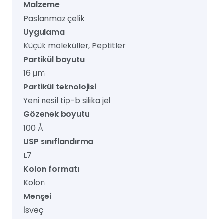
Malzeme
Paslanmaz çelik
Uygulama
Küçük moleküller, Peptitler
Partikül boyutu
16 μm
Partikül teknolojisi
Yeni nesil tip-b silika jel
Gözenek boyutu
100 Å
USP sınıflandırma
L7
Kolon formatı
Kolon
Menşei
İsveç