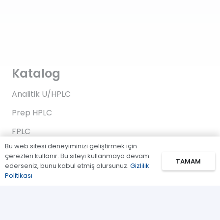
Katalog
Analitik U/HPLC
Prep HPLC
FPLC
Bu web sitesi deneyiminizi geliştirmek için
Gaz Kromatografi
çerezleri kullanır. Bu siteyi kullanmaya devam
TAMAM
ederseniz, bunu kabul etmiş olursunuz.
Gizlilik
Standartlar/Reaktifler
Politikası
Uygulama Kitleri