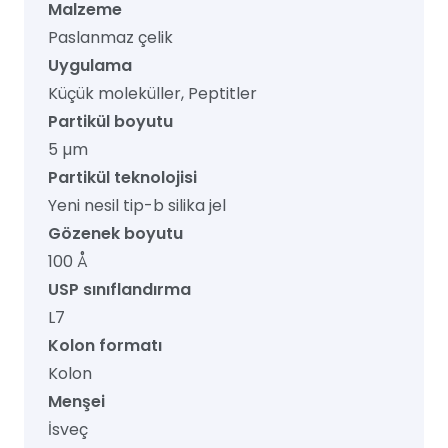
Malzeme
Paslanmaz çelik
Uygulama
Küçük moleküller, Peptitler
Partikül boyutu
5 µm
Partikül teknolojisi
Yeni nesil tip-b silika jel
Gözenek boyutu
100 Å
USP sınıflandırma
L7
Kolon formatı
Kolon
Menşei
İsveç