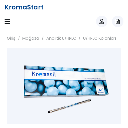
KromaStart
Giriş
/
Mağaza
/
Analitik U/HPLC
/
U/HPLC Kolonları