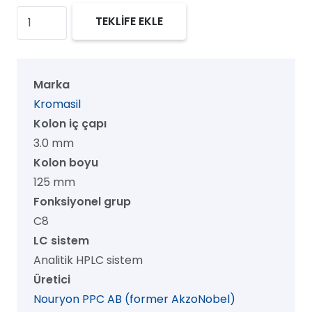
Kromasil
TEKLİFE EKLE
100
C8
HPLC
Marka
Kolon,
Kromasil
100
Kolon iç çapı
Å,
3.0 mm
5
Kolon boyu
µm,
125 mm
3.0
Fonksiyonel grup
mm
C8
x
LC sistem
125
Analitik HPLC sistem
mm,
Üretici
1/pk
Nouryon PPC AB (former AkzoNobel)
adet