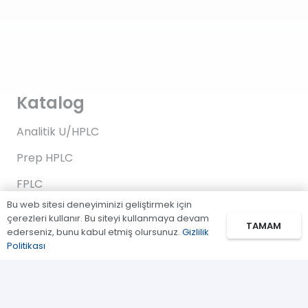
Katalog
Analitik U/HPLC
Prep HPLC
FPLC
Bu web sitesi deneyiminizi geliştirmek için
Gaz Kromatografi
çerezleri kullanır. Bu siteyi kullanmaya devam
TAMAM
ederseniz, bunu kabul etmiş olursunuz.
Gizlilik
Standartlar/Reaktifler
Politikası
Uygulama Kitleri