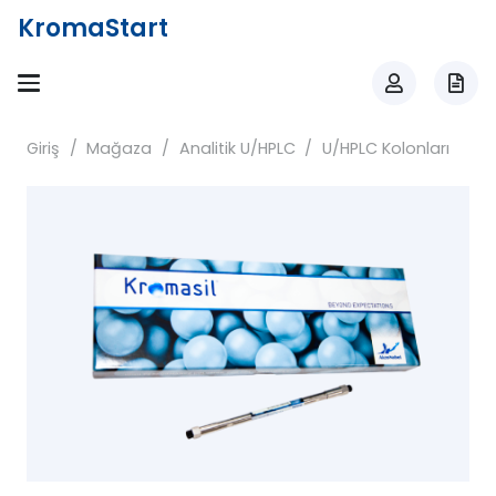
KromaStart
Giriş
/
Mağaza
/
Analitik U/HPLC
/
U/HPLC Kolonları