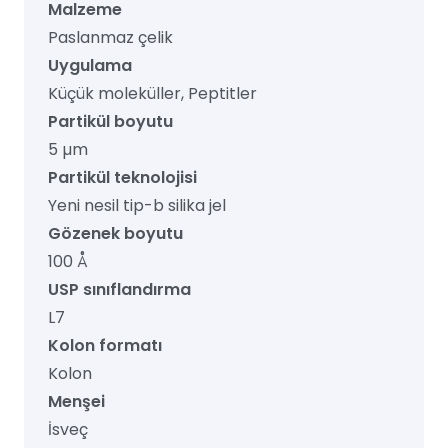
Malzeme
Paslanmaz çelik
Uygulama
Küçük moleküller, Peptitler
Partikül boyutu
5 µm
Partikül teknolojisi
Yeni nesil tip-b silika jel
Gözenek boyutu
100 Å
USP sınıflandırma
L7
Kolon formatı
Kolon
Menşei
İsveç