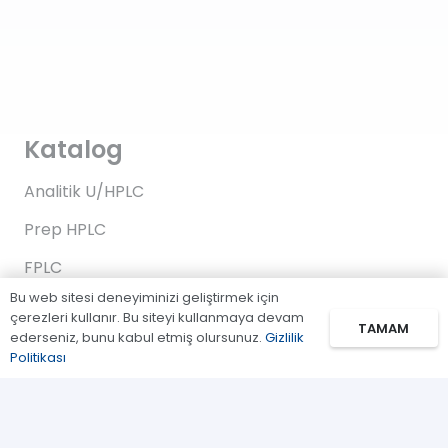
Katalog
Analitik U/HPLC
Prep HPLC
FPLC
Bu web sitesi deneyiminizi geliştirmek için
Gaz Kromatografi
çerezleri kullanır. Bu siteyi kullanmaya devam
TAMAM
ederseniz, bunu kabul etmiş olursunuz.
Gizlilik
Standartlar/Reaktifler
Politikası
Uygulama Kitleri