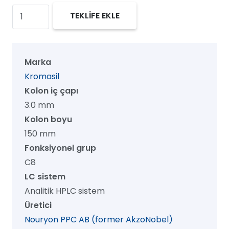
Kromasil
TEKLİFE EKLE
100
C8
HPLC
Marka
Kolon,
Kromasil
100
Kolon iç çapı
Å,
3.0 mm
5
Kolon boyu
µm,
150 mm
3.0
Fonksiyonel grup
mm
C8
x
LC sistem
150
Analitik HPLC sistem
mm,
Üretici
1/pk
Nouryon PPC AB (former AkzoNobel)
adet