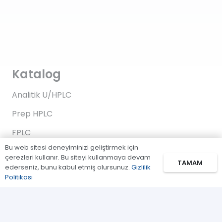
Katalog
Analitik U/HPLC
Prep HPLC
FPLC
Bu web sitesi deneyiminizi geliştirmek için
Gaz Kromatografi
çerezleri kullanır. Bu siteyi kullanmaya devam
TAMAM
ederseniz, bunu kabul etmiş olursunuz.
Gizlilik
Standartlar/Reaktifler
Politikası
Uygulama Kitleri