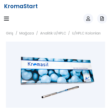
KromaStart
Giriş
/
Mağaza
/
Analitik U/HPLC
/
U/HPLC Kolonları