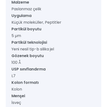
Malzeme
Paslanmaz çelik
Uygulama
Küçük moleküller, Peptitler
Partikül boyutu
5 µm
Partikül teknolojisi
Yeni nesil tip-b silika jel
Gözenek boyutu
100 Å
USP sınıflandırma
L7
Kolon formatı
Kolon
Menşei
İsveç