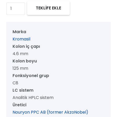
Kromasil
TEKLİFE EKLE
100
C8
HPLC
Marka
Kolon,
Kromasil
100
Kolon iç çapı
Å,
4.6 mm
5
Kolon boyu
µm,
125 mm
4.6
Fonksiyonel grup
mm
C8
x
LC sistem
125
Analitik HPLC sistem
mm,
Üretici
1/pk
Nouryon PPC AB (former AkzoNobel)
adet