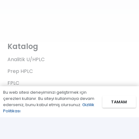
Katalog
Analitik U/HPLC
Prep HPLC
FPLC
Bu web sitesi deneyiminizi geliştirmek için
Gaz Kromatografi
çerezleri kullanır. Bu siteyi kullanmaya devam
TAMAM
ederseniz, bunu kabul etmiş olursunuz.
Gizlilik
Standartlar/Reaktifler
Politikası
Uygulama Kitleri