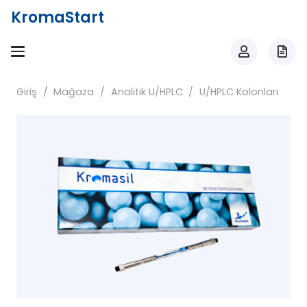
KromaStart
Giriş
/
Mağaza
/
Analitik U/HPLC
/
U/HPLC Kolonları