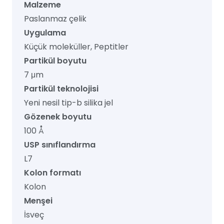
Malzeme
Paslanmaz çelik
Uygulama
Küçük moleküller, Peptitler
Partikül boyutu
7 μm
Partikül teknolojisi
Yeni nesil tip-b silika jel
Gözenek boyutu
100 Å
USP sınıflandırma
L7
Kolon formatı
Kolon
Menşei
İsveç