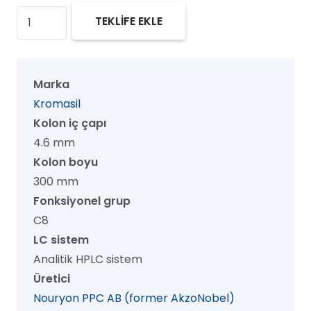
Kromasil
TEKLİFE EKLE
100
C8
HPLC
Marka
Kolon,
Kromasil
100
Kolon iç çapı
Å,
4.6 mm
7
Kolon boyu
µm,
300 mm
4.6
Fonksiyonel grup
mm
C8
x
LC sistem
300
Analitik HPLC sistem
mm,
Üretici
1/pk
Nouryon PPC AB (former AkzoNobel)
adet