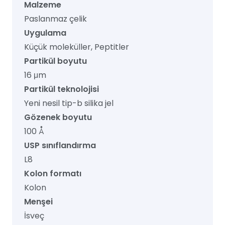
Malzeme
Paslanmaz çelik
Uygulama
Küçük moleküller, Peptitler
Partikül boyutu
16 μm
Partikül teknolojisi
Yeni nesil tip-b silika jel
Gözenek boyutu
100 Å
USP sınıflandırma
L8
Kolon formatı
Kolon
Menşei
İsveç