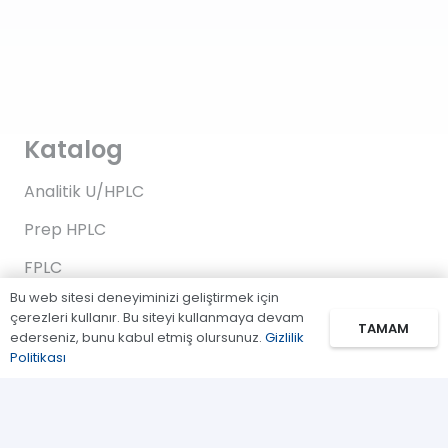
Katalog
Analitik U/HPLC
Prep HPLC
FPLC
Bu web sitesi deneyiminizi geliştirmek için
Gaz Kromatografi
çerezleri kullanır. Bu siteyi kullanmaya devam
TAMAM
ederseniz, bunu kabul etmiş olursunuz.
Gizlilik
Standartlar/Reaktifler
Politikası
Uygulama Kitleri