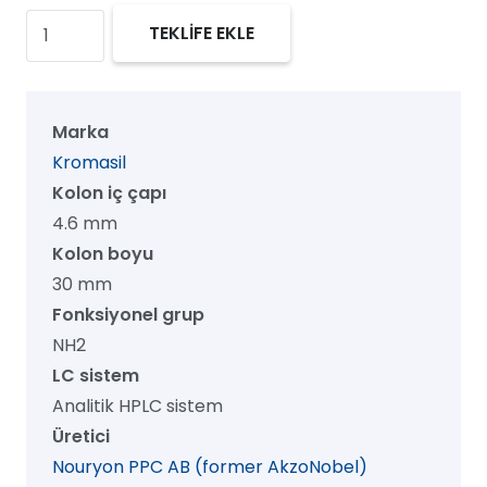
Kromasil
TEKLİFE EKLE
100
NH2
HPLC
Marka
Kolon,
Kromasil
100
Kolon iç çapı
Å,
4.6 mm
16
Kolon boyu
µm,
30 mm
4.6
Fonksiyonel grup
mm
NH2
x
LC sistem
30
Analitik HPLC sistem
mm,
Üretici
1/pk
Nouryon PPC AB (former AkzoNobel)
adet