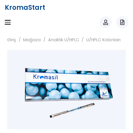
KromaStart
Giriş
/
Mağaza
/
Analitik U/HPLC
/
U/HPLC Kolonları