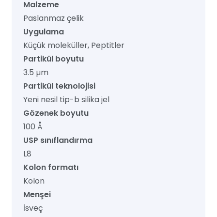
Malzeme
Paslanmaz çelik
Uygulama
Küçük moleküller, Peptitler
Partikül boyutu
3.5 µm
Partikül teknolojisi
Yeni nesil tip-b silika jel
Gözenek boyutu
100 Å
USP sınıflandırma
L8
Kolon formatı
Kolon
Menşei
İsveç