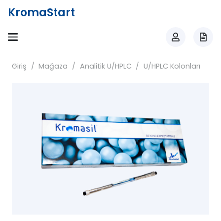
KromaStart
Giriş
/
Mağaza
/
Analitik U/HPLC
/
U/HPLC Kolonları