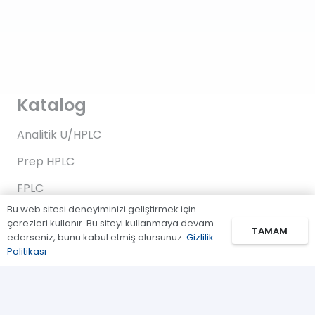
Katalog
Analitik U/HPLC
Prep HPLC
FPLC
Bu web sitesi deneyiminizi geliştirmek için
Gaz Kromatografi
çerezleri kullanır. Bu siteyi kullanmaya devam
TAMAM
ederseniz, bunu kabul etmiş olursunuz.
Gizlilik
Standartlar/Reaktifler
Politikası
Uygulama Kitleri