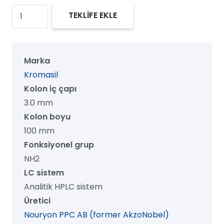
Kromasil
TEKLİFE EKLE
100
NH2
HPLC
Marka
Kolon,
Kromasil
100
Kolon iç çapı
Å,
3.0 mm
3.5
Kolon boyu
µm,
100 mm
3.0
Fonksiyonel grup
mm
NH2
x
LC sistem
100
Analitik HPLC sistem
mm,
Üretici
1/pk
Nouryon PPC AB (former AkzoNobel)
adet