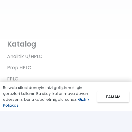
Katalog
Analitik U/HPLC
Prep HPLC
FPLC
Bu web sitesi deneyiminizi geliştirmek için
Gaz Kromatografi
çerezleri kullanır. Bu siteyi kullanmaya devam
TAMAM
ederseniz, bunu kabul etmiş olursunuz.
Gizlilik
Standartlar/Reaktifler
Politikası
Uygulama Kitleri