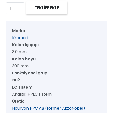
Kromasil
TEKLİFE EKLE
100
NH2
HPLC
Marka
Kolon,
Kromasil
100
Kolon iç çapı
Å,
3.0 mm
3.5
Kolon boyu
µm,
300 mm
3.0
Fonksiyonel grup
mm
NH2
x
LC sistem
300
Analitik HPLC sistem
mm,
Üretici
1/pk
Nouryon PPC AB (former AkzoNobel)
adet