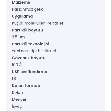
Malzeme
Paslanmaz çelik
Uygulama
Küçük moleküller, Peptitler
Partikül boyutu
3.5 µm
Partikül teknolojisi
Yeni nesil tip-b silika jel
Gözenek boyutu
100 Å
USP sınıflandırma
L8
Kolon formatı
Kolon
Menşei
İsveç