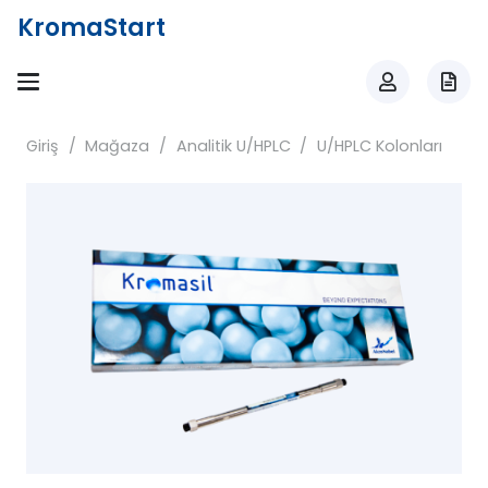
KromaStart
Giriş
/
Mağaza
/
Analitik U/HPLC
/
U/HPLC Kolonları