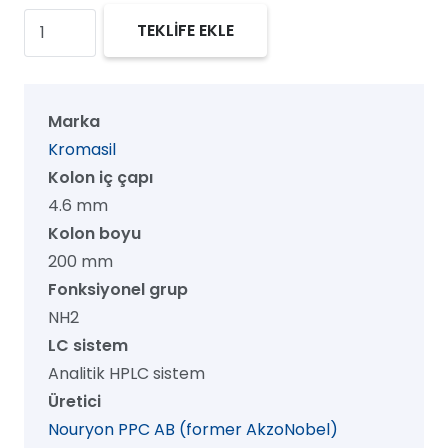
Kromasil
TEKLİFE EKLE
100
NH2
HPLC
Marka
Kolon,
Kromasil
100
Kolon iç çapı
Å,
4.6 mm
3.5
Kolon boyu
µm,
200 mm
4.6
Fonksiyonel grup
mm
NH2
x
LC sistem
200
Analitik HPLC sistem
mm,
Üretici
1/pk
Nouryon PPC AB (former AkzoNobel)
adet