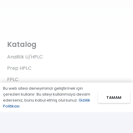
Katalog
Analitik U/HPLC
Prep HPLC
FPLC
Bu web sitesi deneyiminizi geliştirmek için
Gaz Kromatografi
çerezleri kullanır. Bu siteyi kullanmaya devam
TAMAM
ederseniz, bunu kabul etmiş olursunuz.
Gizlilik
Standartlar/Reaktifler
Politikası
Uygulama Kitleri