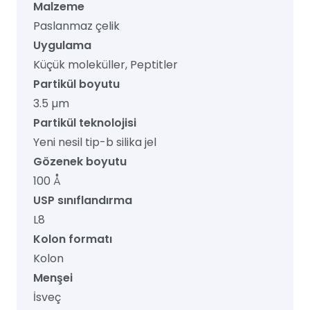
Malzeme
Paslanmaz çelik
Uygulama
Küçük moleküller, Peptitler
Partikül boyutu
3.5 µm
Partikül teknolojisi
Yeni nesil tip-b silika jel
Gözenek boyutu
100 Å
USP sınıflandırma
L8
Kolon formatı
Kolon
Menşei
İsveç