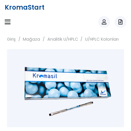
KromaStart
Giriş
/
Mağaza
/
Analitik U/HPLC
/
U/HPLC Kolonları