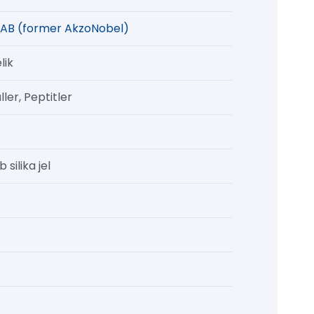
AB (former AkzoNobel)
lik
ler, Peptitler
 silika jel