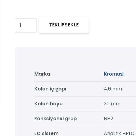
Kromasil
TEKLİFE EKLE
100
NH2
HPLC
Kolon,
100
Marka
Kromasil
Å,
3.5
Kolon iç çapı
4.6 mm
µm,
Kolon boyu
30 mm
4.6
mm
Fonksiyonel grup
NH2
x
30
LC sistem
Analitik HPLC