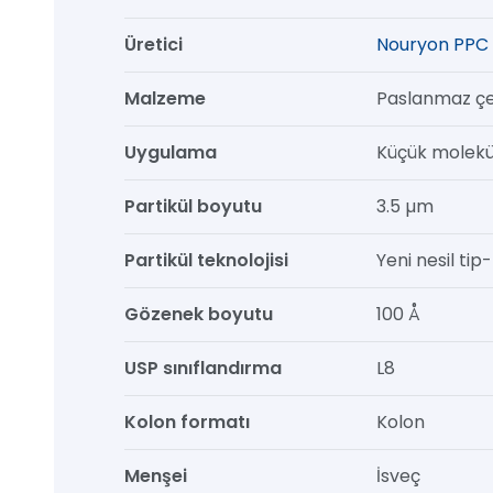
mm,
Üretici
Nouryon PPC 
1/pk
adet
Malzeme
Paslanmaz çe
Uygulama
Küçük molekül
Partikül boyutu
3.5 µm
Partikül teknolojisi
Yeni nesil tip-b
Gözenek boyutu
100 Å
USP sınıflandırma
L8
Kolon formatı
Kolon
Menşei
İsveç