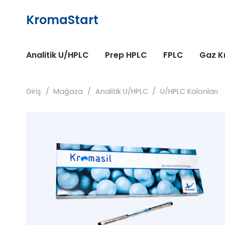
KromaStart
Analitik U/HPLC
Prep HPLC
FPLC
Gaz K
Giriş
/
Mağaza
/
Analitik U/HPLC
/
U/HPLC Kolonları