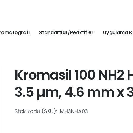
romatografi
Standartlar/Reaktifler
Uygulama Ki
Kromasil 100 NH2 H
3.5 µm, 4.6 mm x 
Stok kodu (SKU):
MH3NHA03