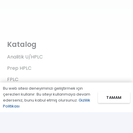
Katalog
Analitik U/HPLC
Prep HPLC
FPLC
Bu web sitesi deneyiminizi geliştirmek için
Gaz Kromatografi
çerezleri kullanır. Bu siteyi kullanmaya devam
TAMAM
ederseniz, bunu kabul etmiş olursunuz.
Gizlilik
Standartlar/Reaktifler
Politikası
Uygulama Kitleri