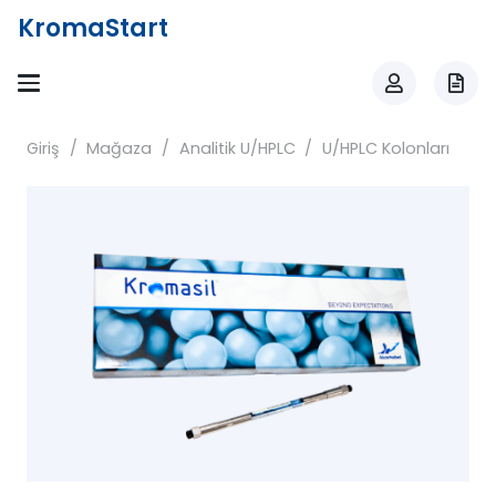
KromaStart
Giriş
/
Mağaza
/
Analitik U/HPLC
/
U/HPLC Kolonları