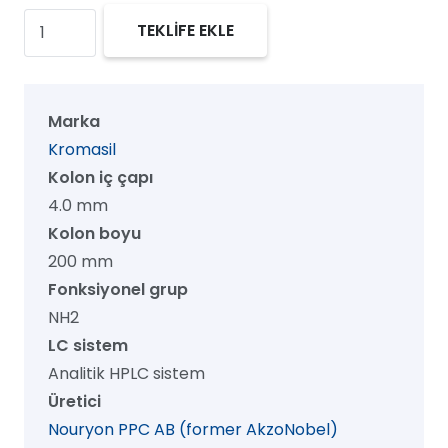
Kromasil
TEKLİFE EKLE
100
NH2
HPLC
Marka
Kolon,
Kromasil
100
Kolon iç çapı
Å,
4.0 mm
5
Kolon boyu
µm,
200 mm
4.0
Fonksiyonel grup
mm
NH2
x
LC sistem
200
Analitik HPLC sistem
mm,
Üretici
1/pk
Nouryon PPC AB (former AkzoNobel)
adet