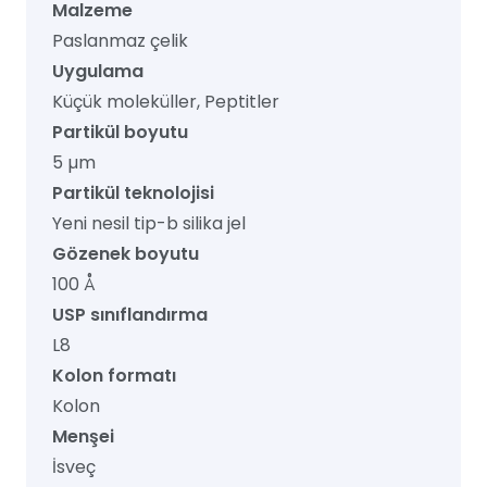
Malzeme
Paslanmaz çelik
Uygulama
Küçük moleküller, Peptitler
Partikül boyutu
5 µm
Partikül teknolojisi
Yeni nesil tip-b silika jel
Gözenek boyutu
100 Å
USP sınıflandırma
L8
Kolon formatı
Kolon
Menşei
İsveç