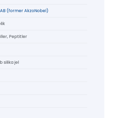
AB (former AkzoNobel)
lik
ler, Peptitler
 silika jel