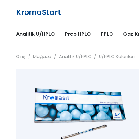
KromaStart
Analitik U/HPLC
Prep HPLC
FPLC
Gaz K
Giriş
/
Mağaza
/
Analitik U/HPLC
/
U/HPLC Kolonları