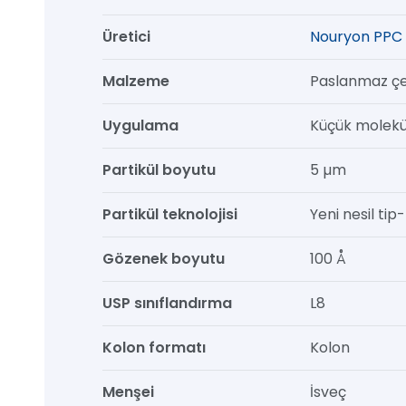
mm,
Üretici
Nouryon PPC 
1/pk
adet
Malzeme
Paslanmaz çe
Uygulama
Küçük molekül
Partikül boyutu
5 µm
Partikül teknolojisi
Yeni nesil tip-b
Gözenek boyutu
100 Å
USP sınıflandırma
L8
Kolon formatı
Kolon
Menşei
İsveç