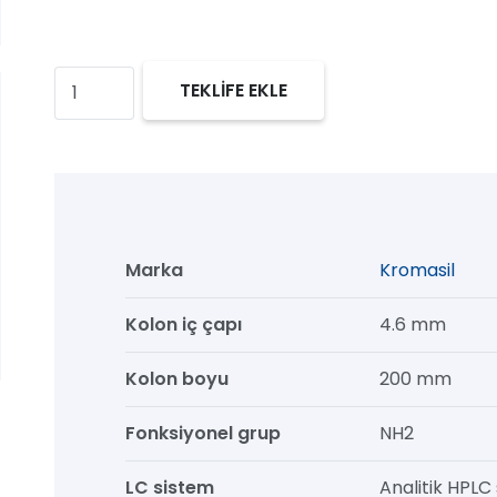
Kromasil
TEKLİFE EKLE
100
NH2
HPLC
Kolon,
100
Marka
Kromasil
Å,
5
Kolon iç çapı
4.6 mm
µm,
Kolon boyu
200 mm
4.6
mm
Fonksiyonel grup
NH2
x
200
LC sistem
Analitik HPLC