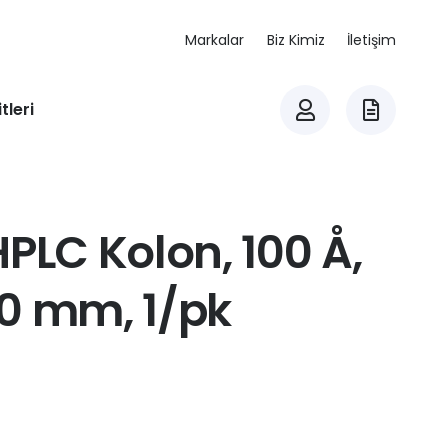
Markalar
Biz Kimiz
İletişim
tleri
PLC Kolon, 100 Å,
0 mm, 1/pk