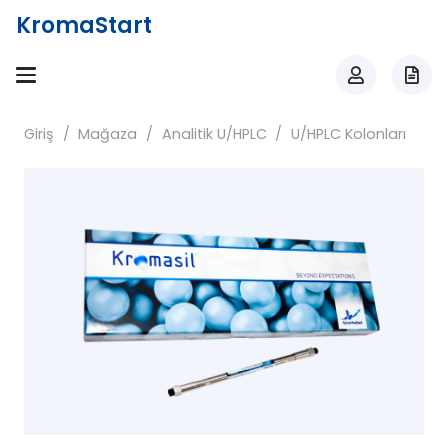
KromaStart
Giriş
/
Mağaza
/
Analitik U/HPLC
/
U/HPLC Kolonları