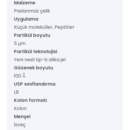
Malzeme
Paslanmaz çelik
Uygulama
Küçük moleküller, Peptitler
Partikül boyutu
5 µm
Partikül teknolojisi
Yeni nesil tip-b silika jel
Gözenek boyutu
100 Å
USP sınıflandırma
L8
Kolon formatı
Kolon
Menşei
İsveç