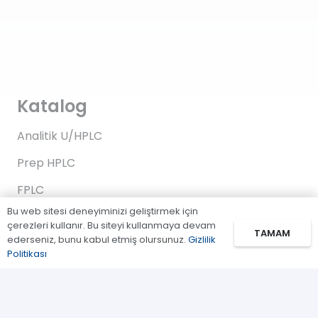
Katalog
Analitik U/HPLC
Prep HPLC
FPLC
Bu web sitesi deneyiminizi geliştirmek için
Gaz Kromatografi
çerezleri kullanır. Bu siteyi kullanmaya devam
TAMAM
ederseniz, bunu kabul etmiş olursunuz.
Gizlilik
Standartlar/Reaktifler
Politikası
Uygulama Kitleri