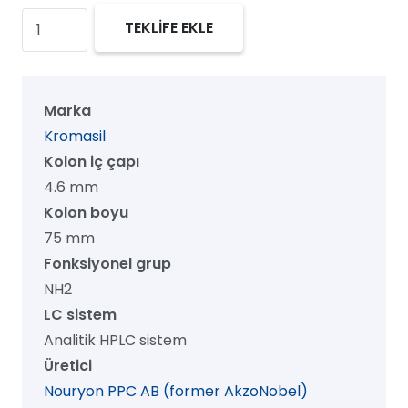
Kromasil
TEKLİFE EKLE
100
NH2
HPLC
Marka
Kolon,
Kromasil
100
Kolon iç çapı
Å,
4.6 mm
5
Kolon boyu
µm,
75 mm
4.6
Fonksiyonel grup
mm
NH2
x
LC sistem
75
Analitik HPLC sistem
mm,
Üretici
1/pk
Nouryon PPC AB (former AkzoNobel)
adet