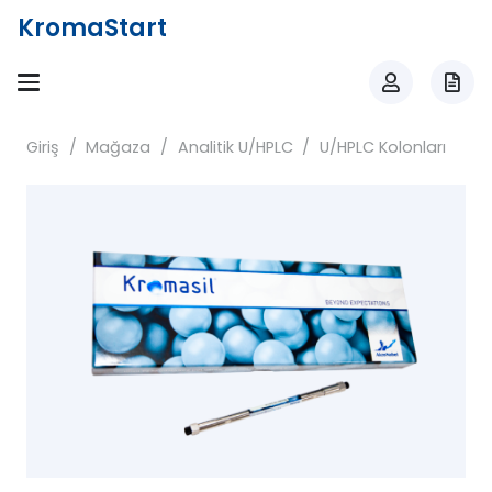
KromaStart
Giriş
/
Mağaza
/
Analitik U/HPLC
/
U/HPLC Kolonları