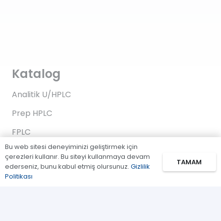
Katalog
Analitik U/HPLC
Prep HPLC
FPLC
Bu web sitesi deneyiminizi geliştirmek için
Gaz Kromatografi
çerezleri kullanır. Bu siteyi kullanmaya devam
TAMAM
ederseniz, bunu kabul etmiş olursunuz.
Gizlilik
Standartlar/Reaktifler
Politikası
Uygulama Kitleri