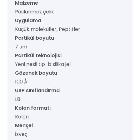
Malzeme
Paslanmaz çelik
Uygulama
Küçük moleküller, Peptitler
Partikül boyutu
7 μm
Partikül teknolojisi
Yeni nesil tip-b silika jel
Gözenek boyutu
100 Å
USP sınıflandırma
L8
Kolon formatı
Kolon
Menşei
İsveç