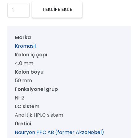
Kromasil
TEKLİFE EKLE
100
NH2
HPLC
Marka
Kolon,
Kromasil
100
Kolon iç çapı
Å,
4.0 mm
7
Kolon boyu
µm,
50 mm
4.0
Fonksiyonel grup
mm
NH2
x
LC sistem
50
Analitik HPLC sistem
mm,
Üretici
1/pk
Nouryon PPC AB (former AkzoNobel)
adet