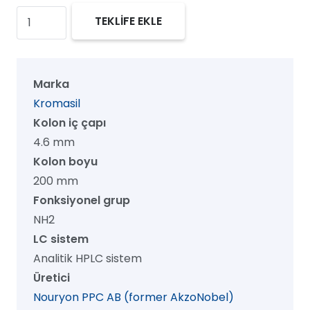
Kromasil
TEKLİFE EKLE
100
NH2
HPLC
Marka
Kolon,
Kromasil
100
Kolon iç çapı
Å,
4.6 mm
7
Kolon boyu
µm,
200 mm
4.6
Fonksiyonel grup
mm
NH2
x
LC sistem
200
Analitik HPLC sistem
mm,
Üretici
1/pk
Nouryon PPC AB (former AkzoNobel)
adet