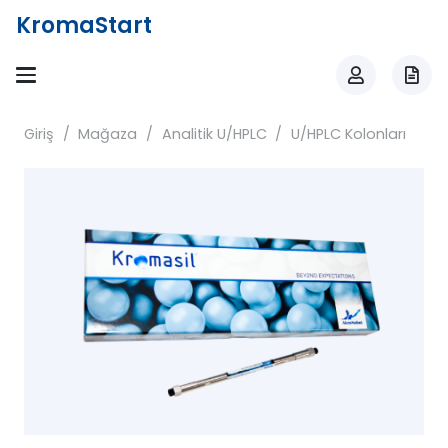
KromaStart
Giriş
/
Mağaza
/
Analitik U/HPLC
/
U/HPLC Kolonları