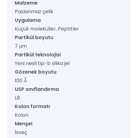
Malzeme
Paslanmaz çelik
Uygulama
Küçük moleküller, Peptitler
Partikül boyutu
7 μm
Partikül teknolojisi
Yeni nesil tip-b silika jel
Gözenek boyutu
100 Å
USP sınıflandırma
L8
Kolon formatı
Kolon
Menşei
İsveç