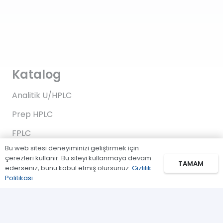
Katalog
Analitik U/HPLC
Prep HPLC
FPLC
Bu web sitesi deneyiminizi geliştirmek için
Gaz Kromatografi
çerezleri kullanır. Bu siteyi kullanmaya devam
TAMAM
ederseniz, bunu kabul etmiş olursunuz.
Gizlilik
Standartlar/Reaktifler
Politikası
Uygulama Kitleri