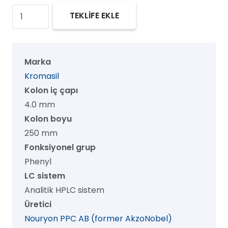
Kromasil
TEKLİFE EKLE
100
Phenyl
HPLC
Marka
Kolon,
Kromasil
100
Kolon iç çapı
Å,
4.0 mm
10
Kolon boyu
µm,
250 mm
4.0
Fonksiyonel grup
mm
Phenyl
x
LC sistem
250
Analitik HPLC sistem
mm,
Üretici
1/pk
Nouryon PPC AB (former AkzoNobel)
adet