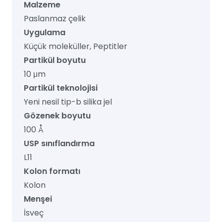
Malzeme
Paslanmaz çelik
Uygulama
Küçük moleküller, Peptitler
Partikül boyutu
10 μm
Partikül teknolojisi
Yeni nesil tip-b silika jel
Gözenek boyutu
100 Å
USP sınıflandırma
L11
Kolon formatı
Kolon
Menşei
İsveç