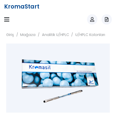
KromaStart
Giriş
/
Mağaza
/
Analitik U/HPLC
/
U/HPLC Kolonları