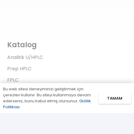
Katalog
Analitik U/HPLC
Prep HPLC
FPLC
Bu web sitesi deneyiminizi geliştirmek için
Gaz Kromatografi
çerezleri kullanır. Bu siteyi kullanmaya devam
TAMAM
ederseniz, bunu kabul etmiş olursunuz.
Gizlilik
Standartlar/Reaktifler
Politikası
Uygulama Kitleri