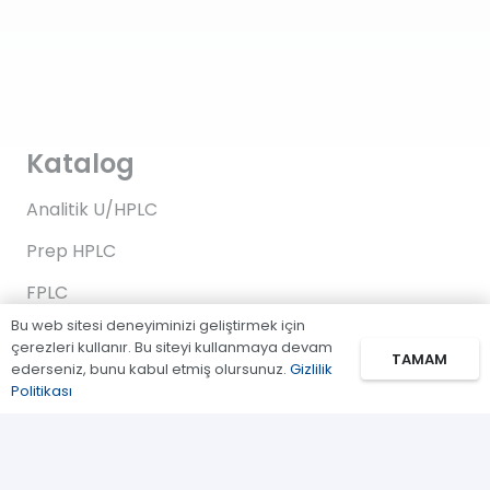
Katalog
Analitik U/HPLC
Prep HPLC
FPLC
Bu web sitesi deneyiminizi geliştirmek için
Gaz Kromatografi
çerezleri kullanır. Bu siteyi kullanmaya devam
TAMAM
ederseniz, bunu kabul etmiş olursunuz.
Gizlilik
Standartlar/Reaktifler
Politikası
Uygulama Kitleri