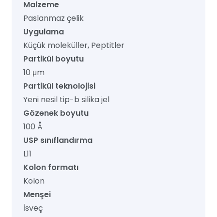
Malzeme
Paslanmaz çelik
Uygulama
Küçük moleküller, Peptitler
Partikül boyutu
10 μm
Partikül teknolojisi
Yeni nesil tip-b silika jel
Gözenek boyutu
100 Å
USP sınıflandırma
L11
Kolon formatı
Kolon
Menşei
İsveç