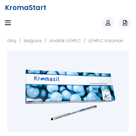
KromaStart
Giriş
/
Mağaza
/
Analitik U/HPLC
/
U/HPLC Kolonları