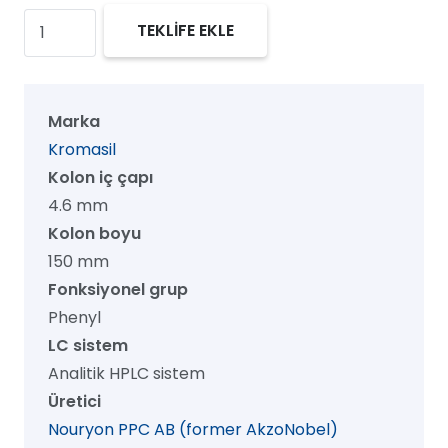
Kromasil
TEKLİFE EKLE
100
Phenyl
HPLC
Marka
Kolon,
Kromasil
100
Kolon iç çapı
Å,
4.6 mm
10
Kolon boyu
µm,
150 mm
4.6
Fonksiyonel grup
mm
Phenyl
x
LC sistem
150
Analitik HPLC sistem
mm,
Üretici
1/pk
Nouryon PPC AB (former AkzoNobel)
adet