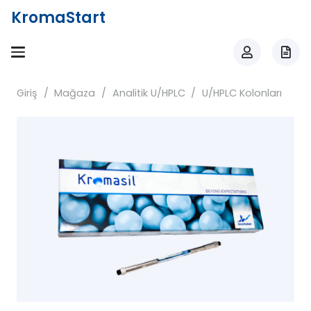
KromaStart
Giriş
/
Mağaza
/
Analitik U/HPLC
/
U/HPLC Kolonları