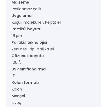
Malzeme
Paslanmaz çelik
Uygulama
Küçük moleküller, Peptitler
Partikül boyutu
16 μm
Partikül teknolojisi
Yeni nesil tip-b silika jel
Gözenek boyutu
100 Å
USP sınıflandırma
L11
Kolon formatı
Kolon
Menşei
İsveç