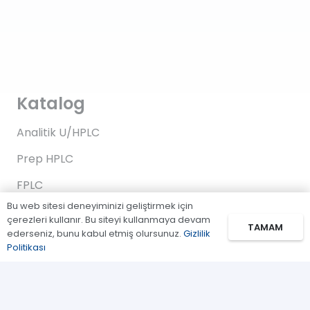
Katalog
Analitik U/HPLC
Prep HPLC
FPLC
Bu web sitesi deneyiminizi geliştirmek için
Gaz Kromatografi
çerezleri kullanır. Bu siteyi kullanmaya devam
TAMAM
ederseniz, bunu kabul etmiş olursunuz.
Gizlilik
Standartlar/Reaktifler
Politikası
Uygulama Kitleri