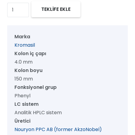
Kromasil
TEKLİFE EKLE
100
Phenyl
HPLC
Marka
Kolon,
Kromasil
100
Kolon iç çapı
Å,
4.0 mm
16
Kolon boyu
µm,
150 mm
4.0
Fonksiyonel grup
mm
Phenyl
x
LC sistem
150
Analitik HPLC sistem
mm,
Üretici
1/pk
Nouryon PPC AB (former AkzoNobel)
adet