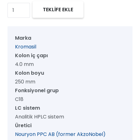
Kromasil
TEKLİFE EKLE
300
C18
HPLC
Marka
Kolon,
Kromasil
300
Kolon iç çapı
Å,
4.0 mm
5
Kolon boyu
µm,
250 mm
4.0
Fonksiyonel grup
mm
C18
x
LC sistem
250
Analitik HPLC sistem
mm,
Üretici
1/pk
Nouryon PPC AB (former AkzoNobel)
adet