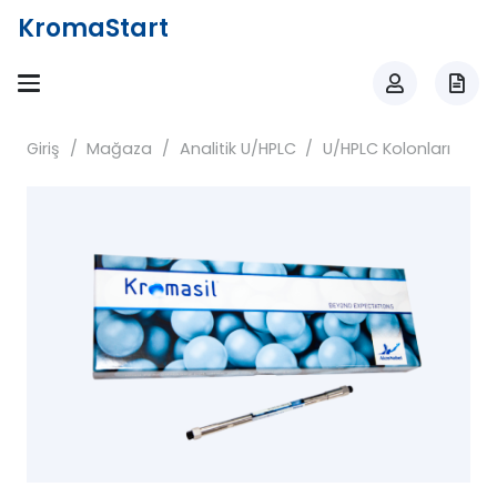
KromaStart
Giriş
/
Mağaza
/
Analitik U/HPLC
/
U/HPLC Kolonları