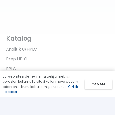
Katalog
Analitik U/HPLC
Prep HPLC
FPLC
Bu web sitesi deneyiminizi geliştirmek için
Gaz Kromatografi
çerezleri kullanır. Bu siteyi kullanmaya devam
TAMAM
ederseniz, bunu kabul etmiş olursunuz.
Gizlilik
Standartlar/Reaktifler
Politikası
Uygulama Kitleri