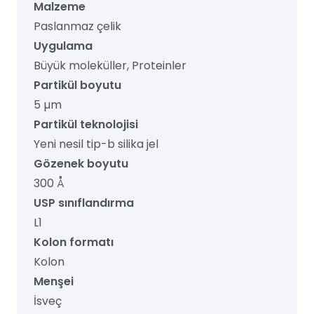
Malzeme
Paslanmaz çelik
Uygulama
Büyük moleküller, Proteinler
Partikül boyutu
5 µm
Partikül teknolojisi
Yeni nesil tip-b silika jel
Gözenek boyutu
300 Å
USP sınıflandırma
L1
Kolon formatı
Kolon
Menşei
İsveç