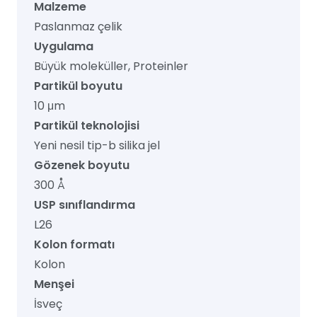
Malzeme
Paslanmaz çelik
Uygulama
Büyük moleküller, Proteinler
Partikül boyutu
10 μm
Partikül teknolojisi
Yeni nesil tip-b silika jel
Gözenek boyutu
300 Å
USP sınıflandırma
L26
Kolon formatı
Kolon
Menşei
İsveç