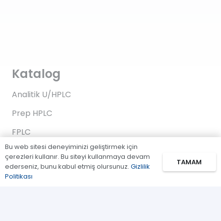
Katalog
Analitik U/HPLC
Prep HPLC
FPLC
Bu web sitesi deneyiminizi geliştirmek için
Gaz Kromatografi
çerezleri kullanır. Bu siteyi kullanmaya devam
TAMAM
ederseniz, bunu kabul etmiş olursunuz.
Gizlilik
Standartlar/Reaktifler
Politikası
Uygulama Kitleri