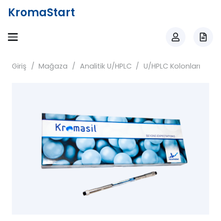
KromaStart
Giriş
/
Mağaza
/
Analitik U/HPLC
/
U/HPLC Kolonları