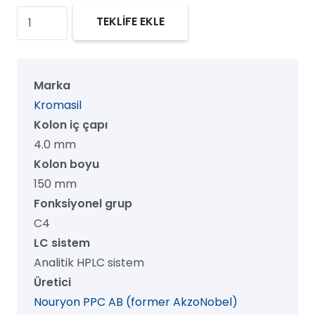
Kromasil
TEKLİFE EKLE
300
C4
HPLC
Marka
Kolon,
Kromasil
300
Kolon iç çapı
Å,
4.0 mm
10
Kolon boyu
µm,
150 mm
4.0
Fonksiyonel grup
mm
C4
x
LC sistem
150
Analitik HPLC sistem
mm,
Üretici
1/pk
Nouryon PPC AB (former AkzoNobel)
adet